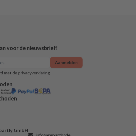
aan voor de nieuwsbrief!
Aanmelden
rd met de
privacyverklaring
hoden
thoden
partly GmbH
info@repartly.de