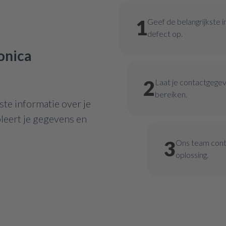
1
Geef de belangrijkste i
defect op.
onica
2
Laat je contactgege
bereiken.
te informatie over je
leert je gegevens en
3
Ons team contr
oplossing.