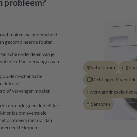
ch probleem?
paraat maken we onderscheid
 en gecombineerde fouten.
ronische onderdelen van je
ontrole of het vervangen van
kabelboom
Pom
g op de mechanische
Dichtingen & ventiele
e delen of
erd of vervangen moeten
verwarmingselement
Sensoren
de foutcode geen duidelijke
ektronica om eventuele
 het probleem niet op, dan
nderdeel te kopen.