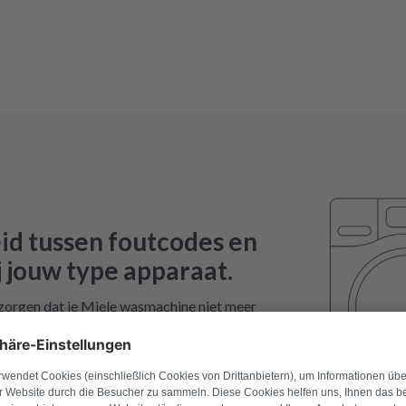
d tussen foutcodes en
j jouw type apparaat.
zorgen dat je Miele wasmachine niet meer
mogelijke oplossingen zijn.