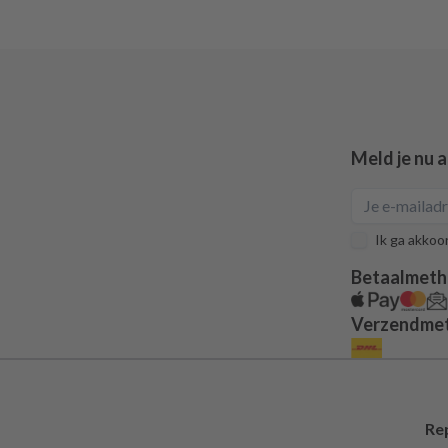
Meld je nu 
Ik ga akkoo
Betaalmet
Verzendme
Re