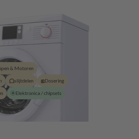
pen & Motoren
n
slijtdelen
Dosering
en
Elektronica / chipsets