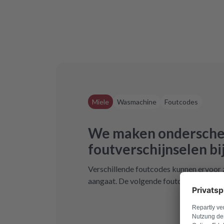
Miele
Wasmachine
Foutcodes
We maken onderschei
foutverschijnselen bi
Verschillende foutcodes kunnen ervoor 
aangaat. De volgende foutcodes kunnen 