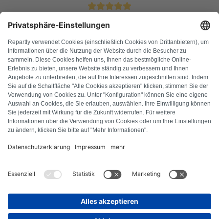
4.9 Sterren van meer dan 11k tevreden klanten
FAQ
Alle foutcodes
Over ons
Druk op
Colofon
Privacyverklaring
Algemene voorwaarden
Herroepingsbeleid
Cookiebeleid
Veiligheidsrichtlijnen
Contract herroepen