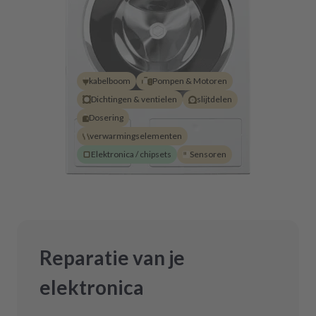
kabelboom
Pompen & Motoren
Dichtingen & ventielen
slijtdelen
Dosering
verwarmingselementen
Elektronica / chipsets
Sensoren
Reparatie van je
elektronica