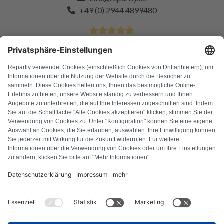
+49 (0) 2944 4899480
4.9 Sterren van meer dan 11k tevreden klanten
FAQ
Alle foutcodes
Over ons
Druk op
Colofon
Privacyverklaring
Algemene voorwaarden
Herroepingsbeleid
Cookiebeleid
Veiligheidsrichtlijnen