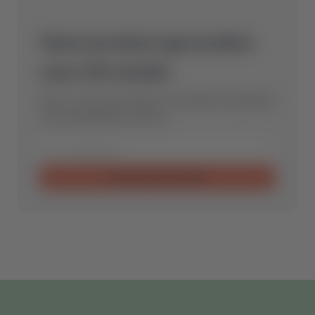
Geen product gevonden
voor dit model.
Stuur ons een aanvraag en wij vinden het optimale
reserveonderdeel voor jou.
Aanvraag verzenden