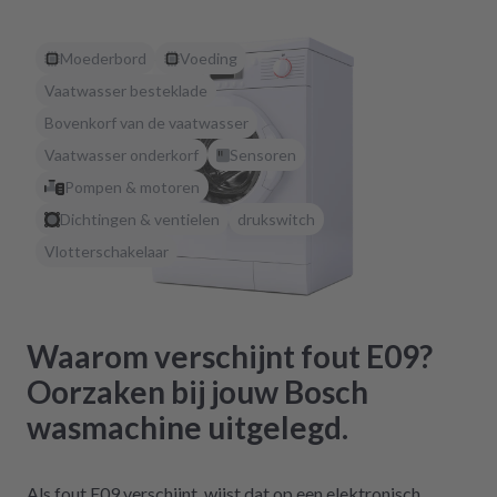
Moederbord
Voeding
Vaatwasser besteklade
Bovenkorf van de vaatwasser
Vaatwasser onderkorf
Sensoren
Pompen & motoren
Dichtingen & ventielen
drukswitch
Vlotterschakelaar
Waarom verschijnt fout E09?
Oorzaken bij jouw Bosch
wasmachine uitgelegd.
Als fout E09 verschijnt, wijst dat op een elektronisch