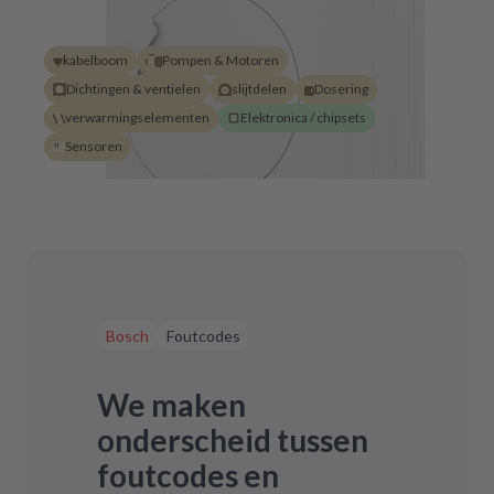
kabelboom
Pompen & Motoren
Dichtingen & ventielen
slijtdelen
Dosering
verwarmingselementen
Elektronica / chipsets
Sensoren
Bosch
Foutcodes
We maken
onderscheid tussen
foutcodes en