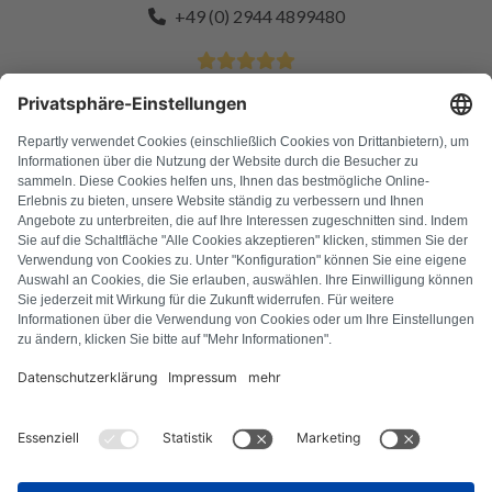
+49 (0) 2944 4899480
4.9 Sterren van meer dan 11k tevreden klanten
FAQ
Alle foutcodes
Over ons
Druk op
Colofon
Privacyverklaring
Algemene voorwaarden
Herroepingsbeleid
Cookiebeleid
Veiligheidsrichtlijnen