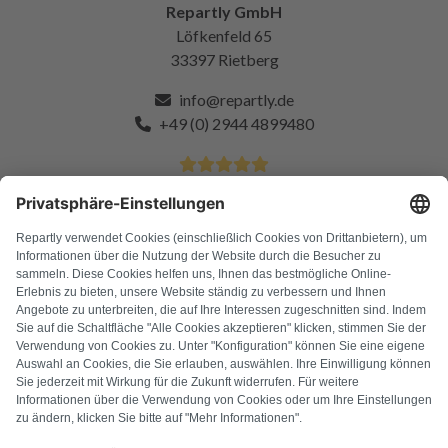
Repartly GmbH
Löfkenfeld 65
33397 Rietberg
info@repartly.de
+49 (0) 2944 4899480
4.9 Stelle da oltre 11k clienti soddisfatti
DOMANDE FREQUENTI
Tutti i codici di errore
Chi siamo
Stampa
Note legali
Protezione dei dati