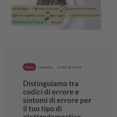
Cablaggio
Pompe & Motori
Guarnizioni & Valvole
Parti soggette a usura
Dosaggio
Elementi riscaldanti
Elettronica / Chipset
Sensori
Miele
Lavatrice
Codici di errore
Distinguiamo tra
codici di errore e
sintomi di errore per
il tuo tipo di
elettrodomestico