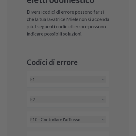
Diversi codici di errore possono far sì
che la tua lavatrice Miele non si accenda
più. I seguenti codici di errore possono
indicare possibili soluzioni.
Codici di errore
F1
Con il codice errore F1 si tratta di un
guasto con diverse possibili cause.
F2
Dai un'occhiata ai nostri
Con il codice errore F2 si tratta di un
suggerimenti per la soluzione.
Vai al
guasto con diverse possibili cause.
F10 - Controllare l'afflusso
guasto F1
Dai un'occhiata ai nostri
Con il codice errore F10 si tratta di
suggerimenti per la soluzione.
Vai al