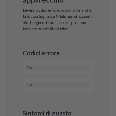
Diversi codici errore possono far sì che
la tua asciugatrice Miele non si accenda
più. I seguenti codici errore possono
indicare possibili soluzioni.
Codici errore
F50
Di norma, il codice errore F50 è
riconducibile a un guasto
F53
elettronico. Qui possiamo aiutarti
Di norma, il codice errore F53 è
rapidamente con una riparazione
riconducibile a un guasto
economica o con un'elettronica
elettronico. Qui possiamo aiutarti
revisionata.
Vai al guasto "F50"
Sintomi di guasto
rapidamente con una riparazione