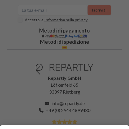
Iscriviti
Accetto la
Informativa sulla privacy
Metodi di pagamento
Metodi di spedizione
Repartly GmbH
Löfkenfeld 65
33397 Rietberg
info@repartly.de
+49 (0) 2944 4899480
4.9 Stelle da oltre 11k clienti soddisfatti