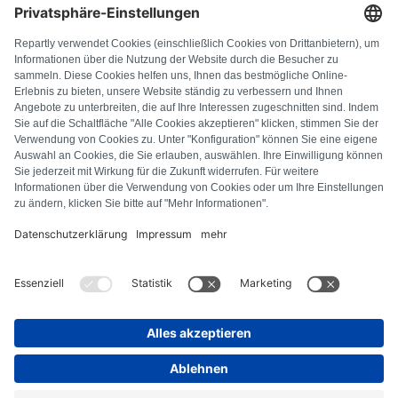
DOMANDE FREQUENTI
Tutti i codici di errore
Chi siamo
Stampa
Note legali
Protezione dei dati
Termini e condizioni
Diritto di recesso
Informativa sui cookie
Linee guida di sicurezza
Recesso dal contratto