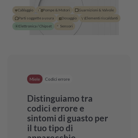
Cablaggio
Pompe & Motori
Guarnizioni & Valvole
Parti soggette a usura
Dosaggio
Elementi riscaldanti
Elettronica / Chipset
Sensori
Miele
Codici errore
Distinguiamo tra
codici errore e
sintomi di guasto per
il tuo tipo di
apparecchio