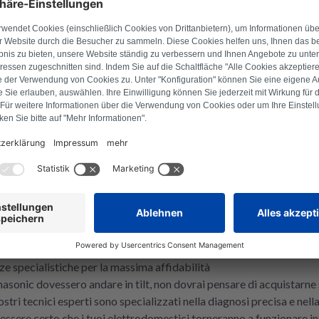
1
More pages
sore
ione e affidabilità nel settore dei televisori. Noi di Repartly ti o
 forma. Che tu possegga un televisore LED o qualsiasi altro disposi
 buon funzionamento dei tuoi dispositivi.
ti
Panasonic, su Repartly sei nel posto giusto. Ti offriamo un'ampia sel
onenti meccanici o di schede di controllo, abbiamo il pezzo giusto 
uindi puoi fare affidamento sulla loro qualità.
e specialistiche per la massima affidabilità
nasonic dovessero andare in tilt, non dovrai pensare di acquistarne 
stri tecnici esperti sono specializzati nella diagnosi precisa e nell
sere certo che i tuoi elettrodomestici torneranno a funzionare in 