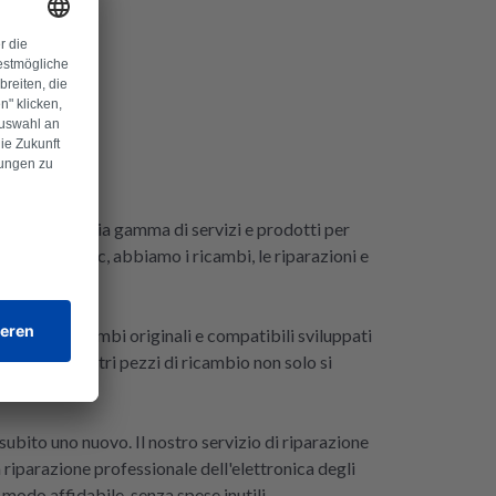
ffriamo un'ampia gamma di servizi e prodotti per
tivo Panasonic, abbiamo i ricambi, le riparazioni e
ezione di ricambi originali e compatibili sviluppati
per te. I nostri pezzi di ricambio non solo si
subito uno nuovo. Il nostro servizio di riparazione
a riparazione professionale dell'elettronica degli
modo affidabile, senza spese inutili.