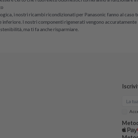
to
gica, i nostri ricambi ricondizionati per Panasonic fanno al caso t
e inferiore. I nostri componenti rigenerati vengono accuratamente 
tenibilità, ma ti fa anche risparmiare.
Iscriv
Acce
Metod
Metodi