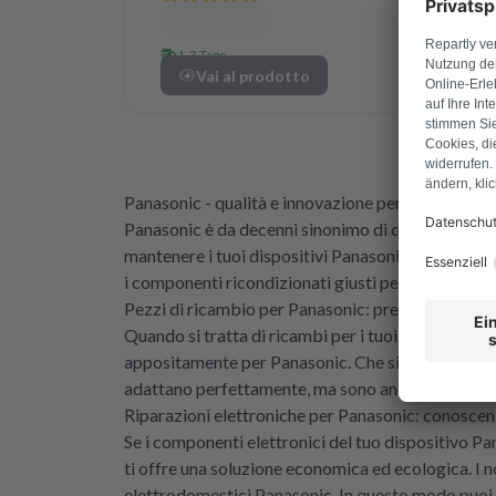
1-3 Tage
Vai al prodotto
Panasonic - qualità e innovazione per il tuo televi
Panasonic è da decenni sinonimo di qualità, innovaz
mantenere i tuoi dispositivi Panasonic in perfetta
i componenti ricondizionati giusti per garantire il
Pezzi di ricambio per Panasonic: precisi e resisten
Quando si tratta di ricambi per i tuoi dispositivi 
appositamente per Panasonic. Che si tratti di comp
adattano perfettamente, ma sono anche durevoli, q
Riparazioni elettroniche per Panasonic: conoscenz
Se i componenti elettronici del tuo dispositivo Pa
ti offre una soluzione economica ed ecologica. I no
elettrodomestici Panasonic. In questo modo puoi es