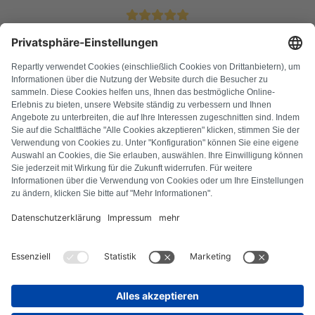
4.9 Stelle da oltre 11k clienti soddisfatti
DOMANDE FREQUENTI
Tutti i codici di errore
Chi siamo
Stampa
Note legali
Protezione dei dati
Termini e condizioni
Diritto di recesso
Informativa sui cookie
Linee guida di sicurezza
Recesso dal contratto