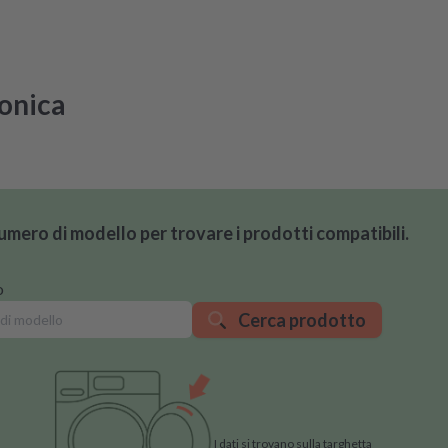
ronica
 numero di modello per trovare i prodotti compatibili.
o
Cerca prodotto
I dati si trovano sulla targhetta