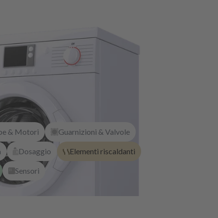
e & Motori
Guarnizioni & Valvole
a
Dosaggio
Elementi riscaldanti
Sensori