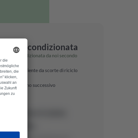
onica ricondizionata
tronica ricondizionata da noi secondo
ginale proveniente da scorte di riciclo
tificata
nsegna il giorno successivo
dello non è stato
 prodotto.
veremo il ricambio perfetto per te.