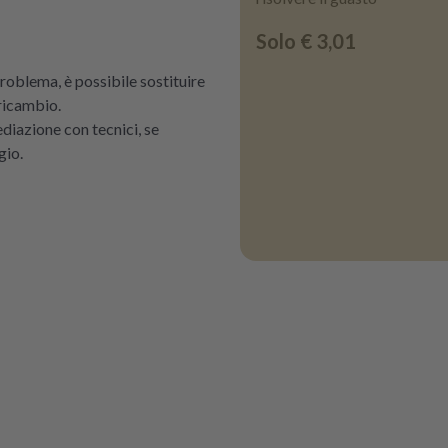
Solo
€ 3,01
 problema, è possibile sostituire
ricambio.
ediazione con tecnici, se
gio.