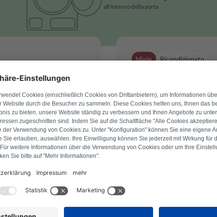
all'interno della porta
Miele
Ricondizionato
onica
Scheda elettr
ripareremo il prima
Riceverai una scheda elet
standard certificati.
Scheda elettronica ori
ifica di 29 €
Qualità rigenerata cer
a merce
Ordina entro le 12: co
è stato
Per questo mo
trovato alcun
perfetto per te.
Inviaci una richiesta e tro