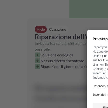
Miele
Riparazione
Riparazione dell'elettr
Inviaci la tua scheda elettronica guasta e la 
possibile.
Soluzione ecologica
Nessun difetto riscontrato - tariffa di ver
Riparazione il giorno della ricezione dell
Per questo modello non 
trovato alcun prodotto.
Inviaci una richiesta e troveremo il ricambio 