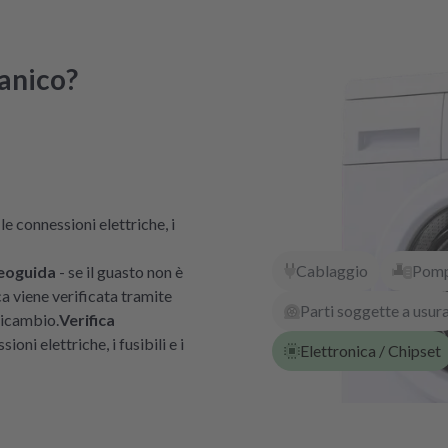
anico?
le connessioni elettriche, i
Cablaggio
Pomp
deoguida
- se il guasto non è
ca viene verificata tramite
Parti soggette a usur
ricambio.
Verifica
oni elettriche, i fusibili e i
Elettronica / Chipset