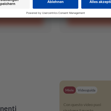
Miele
Videoguida
Con questo video puoi
onenti
risolvere il guasto