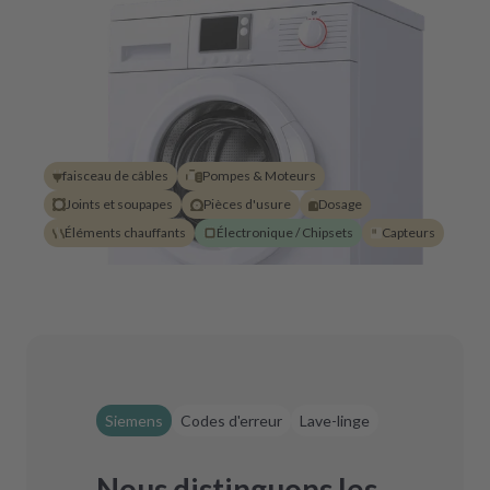
faisceau de câbles
Pompes & Moteurs
Joints et soupapes
Pièces d'usure
Dosage
Éléments chauffants
Électronique / Chipsets
Capteurs
Siemens
Codes d'erreur
Lave-linge
Nous distinguons les