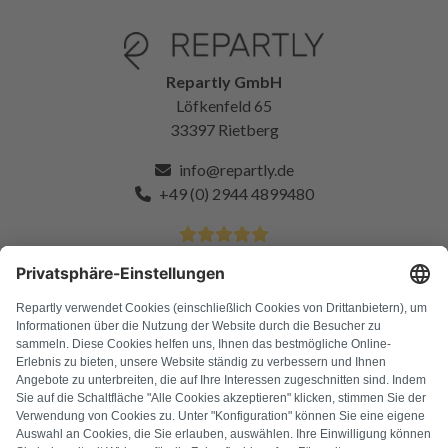
Repartly GmbH
Löfkenfeld 65
33397 Rietberg
info@repartly.de
+49 (0) 2944 4899480
4.9 Étoiles sur plus de 11k clients satisfaits
FAQ
Tous les codes d'erreur
À propos de nous