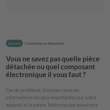
problème.
Aucune entrée d'eau
d'un certain temps.
indique un dommage dû à une
surtension ? Il s'agit généralement
d'une panne électronique. Nous
pouvons vous aider rapidement avec
une réparation à petit prix ou une
électronique remise à neuf.
Dommage dû à une surtension
Siemens
Conseil pièces détachées
Vous ne savez pas quelle pièce
détachée ou quel composant
électronique il vous faut ?
Pas de problème. Envoyez-nous les
informations les plus importantes sur votre
appareil et la panne. Notre équipe examinera