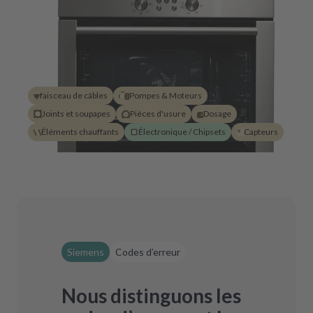
faisceau de câbles
Pompes & Moteurs
Joints et soupapes
Pièces d'usure
Dosage
Éléments chauffants
Électronique / Chipsets
Capteurs
Siemens
Codes d’erreur
Nous distinguons les