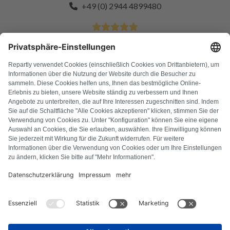
+49 (0) 2944 4899480
4.9 Étoiles sur plus de 11k clients satisfaits
FAQ
Tous les codes d'erreur
À propos de nous
Presse
Mentions légales
Confidentialité
Conditions générales
Droit de rétractation
Politique relative aux cookies
Consignes de sécurité
Se rétracter du contrat