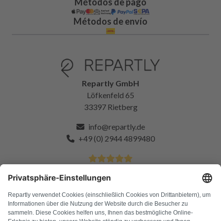
Métodos de pago
Métodos de envío
Repartly GmbH
Löfkenfeld 65
33397 Rietberg
info@repartly.de
+49 (0) 2944 4899480
4.9 estrellas de más de 11k clientes satisfechos