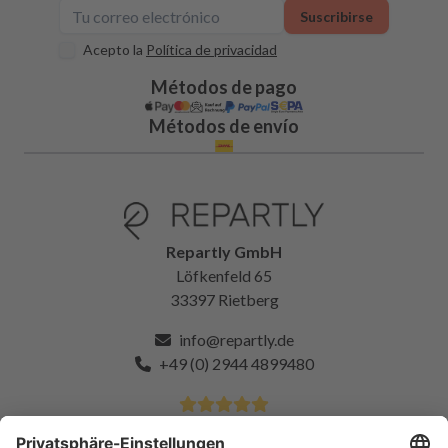
Suscribirse
Acepto la
Política de privacidad
Métodos de pago
Métodos de envío
Repartly GmbH
Löfkenfeld 65
33397 Rietberg
info@repartly.de
+49 (0) 2944 4899480
4.9 estrellas de más de 11k clientes satisfechos