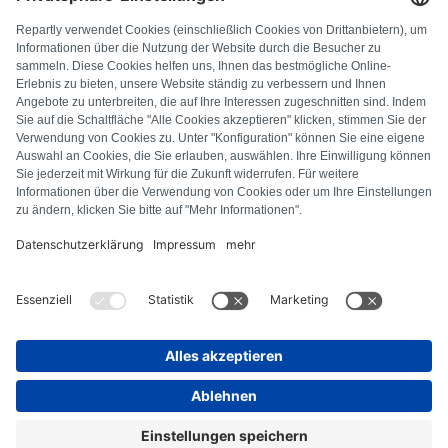
PREGUNTAS FRECUENTES
Todos los códigos de error
Sobre nosotros
Pulsa
Aviso legal
Protección de datos
Términos y condiciones
Derecho de desistimiento
Política de cookies
Normas de seguridad
Desistir del contrato
© Repartly
2026