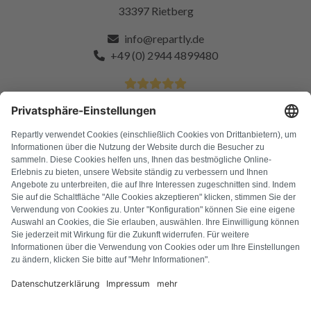
33397 Rietberg
info@repartly.de
+49 (0) 2944 4899480
4.9 Sterne von über 11k zufriedenen Kunden
FAQ
Alle Fehlercodes
Über uns
Presse
Impressum
Datenschutz
AGB
Widerrufsbelehrung