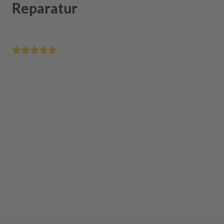
Reparatur
Rette Dein Hausgerät unschlagbar günstig
Reparatur innerhalb von 48 Stunden nach Einsendung
Einfacher Einbau dank Schritt-für-Schritt Anleitung
Verfügbar
,
Lieferzeit
1-3 Werktage
In den Warenkorb