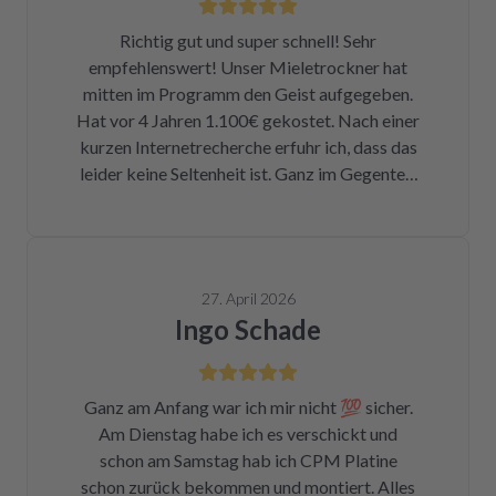
Richtig gut und super schnell! Sehr
empfehlenswert! Unser Mieletrockner hat
mitten im Programm den Geist aufgegeben.
Hat vor 4 Jahren 1.100€ gekostet. Nach einer
kurzen Internetrecherche erfuhr ich, dass das
leider keine Seltenheit ist. Ganz im Gegenteil.
Eigentlich ist das ein Skandal. Eine kleine
Sicherung für ca. 1 € war durch. Alleine hätte
ich mich da niemals ran getraut. Zum Glück
bin ich auf die Seite von repartly gestoßen.
27. April 2026
Modell und Fehler eingegeben und dann hatte
Ingo Schade
ich die Wahl, eine refurbished Platine für
139€ zu kaufen oder meine kaputte Platine
einzusenden und für 99€ reparieren zu lassen.
Ganz am Anfang war ich mir nicht 💯 sicher.
Der Ausbau war kein Hexenwerk. Ein paar
Am Dienstag habe ich es verschickt und
Fotos für den Wiedereinbau gemacht. Eine
schon am Samstag hab ich CPM Platine
halbe Stunde, nachdem mein Paket
schon zurück bekommen und montiert. Alles
angekommen war, bekam ich eine Rechnung