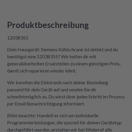
Kompetenz, Schnelligkeit und Nachhaltigkeit
legt und seine Geräte lieber selbst repariert,
statt sie wegzuwerfen, ist hier genau richtig.
Produktbeschreibung
Der Aus- und Einbau der Platine war dank der
Videos auch sehr einfach und kostengünstig!
12038355
Absolute Empfehlung!
Dein Hausgerät: Siemens Kühlschrank ist defekt und du
benötigst eine 12038355? Wir helfen dir mit
generalüberholten Ersatzteilen zu einem günstigen Preis,
damit sich reparieren wieder lohnt.
Wir bereiten die Elektronik nach deiner Bestellung
passend für dein Gerät auf und senden Sie dir
schnellstmöglich zu. Du wirst über jeden Schritt im Prozess
per Email Benachrichtigung informiert.
Bitte beachte: Handelt es sich um individuelle
Programmierleistungen, die speziell für deinen Gerätetyp
durchgeführt wurden, erstatten wir bei Widerruf alle