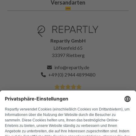
Versandarten
Repartly GmbH
Löfkenfeld 65
33397 Rietberg
info@repartly.de
+49 (0) 2944 4899480
4.9 Sterne von über 11k zufriedenen Kunden
FAQ