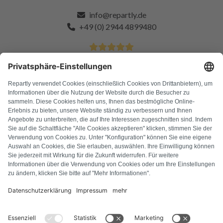
info@repartly.de
+49 (0) 2944 4899480
4.9 Sterne von über 11k zufriedenen Kunden
FAQ
Alle Fehlercodes
Über uns
Presse
Impressum
Datenschutz
AGB
Widerrufsbelehrung
Cookie-Richtlinie