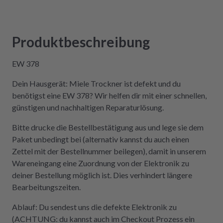
Kompetenz, Schnelligkeit und Nachhaltigkeit
legt und seine Geräte lieber selbst repariert,
statt sie wegzuwerfen, ist hier genau richtig.
Produktbeschreibung
Der Aus- und Einbau der Platine war dank der
Videos auch sehr einfach und kostengünstig!
EW 378
Absolute Empfehlung!
Dein Hausgerät: Miele Trockner ist defekt und du
benötigst eine EW 378? Wir helfen dir mit einer schnellen,
günstigen und nachhaltigen Reparaturlösung.
Bitte drucke die Bestellbestätigung aus und lege sie dem
Paket unbedingt bei (alternativ kannst du auch einen
Zettel mit der Bestellnummer beilegen), damit in unserem
Wareneingang eine Zuordnung von der Elektronik zu
deiner Bestellung möglich ist. Dies verhindert längere
Bearbeitungszeiten.
Ablauf: Du sendest uns die defekte Elektronik zu
(ACHTUNG: du kannst auch im Checkout Prozess ein