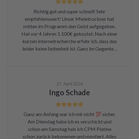
Richtig gut und super schnell! Sehr
empfehlenswert! Unser Mieletrockner hat
mitten im Programm den Geist aufgegeben.
Hat vor 4 Jahren 1.100€ gekostet. Nach einer
kurzen Internetrecherche erfuhr ich, dass das
leider keine Seltenheit ist. Ganz im Gegenteil.
Eigentlich ist das ein Skandal. Eine kleine
Sicherung für ca. 1 € war durch. Alleine hätte
ich mich da niemals ran getraut. Zum Glück
bin ich auf die Seite von repartly gestoßen.
27. April 2026
Modell und Fehler eingegeben und dann hatte
Ingo Schade
ich die Wahl, eine refurbished Platine für
139€ zu kaufen oder meine kaputte Platine
einzusenden und für 99€ reparieren zu lassen.
Ganz am Anfang war ich mir nicht 💯 sicher.
Der Ausbau war kein Hexenwerk. Ein paar
Am Dienstag habe ich es verschickt und
Fotos für den Wiedereinbau gemacht. Eine
schon am Samstag hab ich CPM Platine
halbe Stunde, nachdem mein Paket
schon zurück bekommen und montiert. Alles
angekommen war, bekam ich eine Rechnung