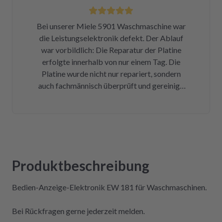
nicht erst wissen, was der Mieltechniker
gekostet hätte. Ich hoffe, wir werden in
Bei unserer Miele 5901 Waschmaschine war
Zukunft nicht wieder auf repartly
die Leistungselektronik defekt. Der Ablauf
zurückgreifen müssen. Aber gut zu wissen,
war vorbildlich: Die Reparatur der Platine
dass es diese Möglichkeit gibt! Werden wir
erfolgte innerhalb von nur einem Tag. Die
definitiv weiter empfehlen.
Platine wurde nicht nur repariert, sondern
auch fachmännisch überprüft und gereinigt.
Bereits nach insgesamt drei Tagen (inklusive
Versandweg) ist die Platine wieder eingebaut
und funktioniert einwandfrei! Wer Wert auf
Kompetenz, Schnelligkeit und Nachhaltigkeit
legt und seine Geräte lieber selbst repariert,
statt sie wegzuwerfen, ist hier genau richtig.
Produktbeschreibung
Der Aus- und Einbau der Platine war dank der
Videos auch sehr einfach und kostengünstig!
Bedien-Anzeige-Elektronik EW 181 für Waschmaschinen.
Absolute Empfehlung!
Bei Rückfragen gerne jederzeit melden.