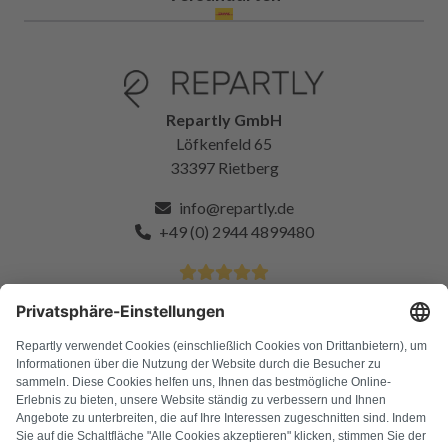
Repartly GmbH
Löfkenfeld 65
33397 Rietberg
info@repartly.de
+49 (0) 2944 4899480
4.9 Sterne von über 11k zufriedenen Kunden
FAQ