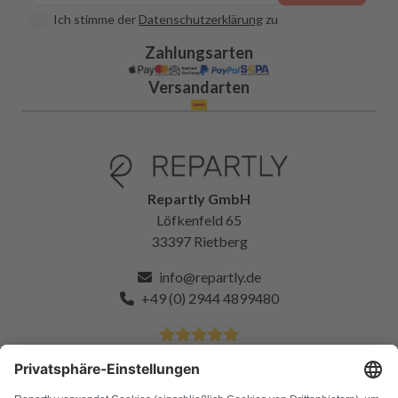
Ich stimme der
Datenschutzerklärung
zu
Zahlungsarten
Versandarten
Repartly GmbH
Löfkenfeld 65
33397 Rietberg
info@repartly.de
+49 (0) 2944 4899480
4.9 Sterne von über 11k zufriedenen Kunden