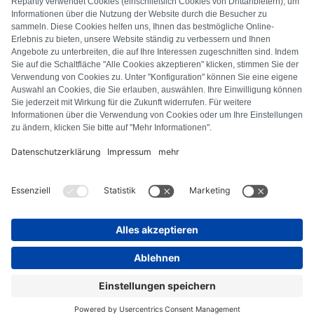
FAQ
Alle Fehlercodes
Über uns
Presse
Impressum
Datenschutz
AGB
Widerrufsbelehrung
Cookie-Richtlinie
Sicherheitsrichtlinien
Vertrag widerrufen
© Repartly
2026