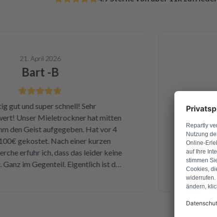
21. April 2026
Bart -B
 gut und super schnell! Sehr
Ganz am Anf
! Unser Mieletrockner hat mitten
Dienstag h
den Geist aufgegeben. Hat vor 4
Samstag h
0€ gekostet. Nach einer kurzen
bekommen 
he erfuhr ich, dass das leider keine
einwandfre
Ganz im Gegenteil. Eigentlich ist das
Leistung und
ne kleine Sicherung für ca. 1 € war
und k
ätte ich mich da niemals ran getraut.
n ich auf die Seite von repartly
ll und Fehler eingegeben und dann