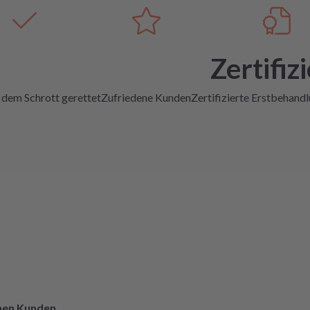
Zertifizi
 dem Schrott gerettet
Zufriedene Kunden
Zertifizierte Erstbehand
enen Kunden