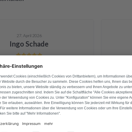
27. April 2026
Ingo Schade
ang war ich mir nicht 💯 sicher. Am
Bei unser
abe ich es verschickt und schon am
Leistun
ab ich CPM Platine schon zurück
vorbildli
und montiert. Alles funktioniert
innerhalb
i! Ich bin voll begeistert von der
nicht nur
 Qualitativ. Ich danke Ihnen vielmals
überprüft
ann ich nur weiter empfehlen !
drei Tagen
wieder ei
Wer Wer
Nachhaltig