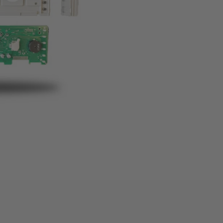
Einfacher Einbau
Verfügbar
,
Lieferzeit
1-
In den Warenkor