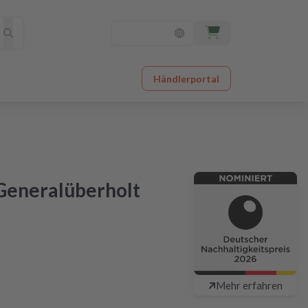
Händlerportal
Generalüberholt
en schon bei Dir
olung in Originalqualität
Mehr erfahren