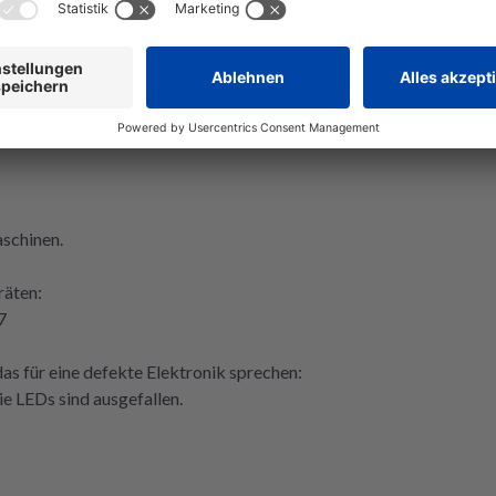
repariert
richtig. D
der Video
schinen.
eräten:
57
 das für eine defekte Elektronik sprechen:
ie LEDs sind ausgefallen.