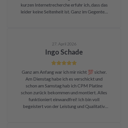
kurzen Internetrecherche erfuhr ich, dass das
leider keine Seltenheit ist. Ganz im Gegenteil.
Eigentlich ist das ein Skandal. Eine kleine
Sicherung für ca. 1 € war durch. Alleine hätte
ich mich da niemals ran getraut. Zum Glück
bin ich auf die Seite von repartly gestoßen.
27. April 2026
Modell und Fehler eingegeben und dann hatte
Ingo Schade
ich die Wahl, eine refurbished Platine für
139€ zu kaufen oder meine kaputte Platine
einzusenden und für 99€ reparieren zu lassen.
Ganz am Anfang war ich mir nicht 💯 sicher.
Der Ausbau war kein Hexenwerk. Ein paar
Am Dienstag habe ich es verschickt und
Fotos für den Wiedereinbau gemacht. Eine
schon am Samstag hab ich CPM Platine
halbe Stunde, nachdem mein Paket
schon zurück bekommen und montiert. Alles
angekommen war, bekam ich eine Rechnung
funktioniert einwandfrei! Ich bin voll
der Reparatur und das Teil war wieder auf
begeistert von der Leistung und Qualitativ.
dem Rückweg zu mir!!! Unglaublich. Leider
Ich danke Ihnen vielmals und kann ich nur
war DHL nicht in der Lage, das Päckchen vor
weiter empfehlen !
dem Wochenende zuzustellen. Aber egal.