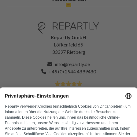
Repartly GmbH
Löfkenfeld 65
33397 Rietberg
info@repartly.de
+49 (0) 2944 4899480
4.9 Sterne von über 11k zufriedenen Kunden
FAQ