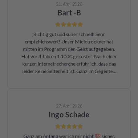
21. April 2026
Bart -B
Richtig gut und super schnell! Sehr
empfehlenswert! Unser Mieletrockner hat
mitten im Programm den Geist aufgegeben.
Hat vor 4 Jahren 1.100€ gekostet. Nach einer
kurzen Internetrecherche erfuhr ich, dass das
leider keine Seltenheit ist. Ganz im Gegenteil.
Eigentlich ist das ein Skandal. Eine kleine
Sicherung für ca. 1 € war durch. Alleine hätte
ich mich da niemals ran getraut. Zum Glück
bin ich auf die Seite von repartly gestoßen.
27. April 2026
Modell und Fehler eingegeben und dann hatte
Ingo Schade
ich die Wahl, eine refurbished Platine für
139€ zu kaufen oder meine kaputte Platine
einzusenden und für 99€ reparieren zu lassen.
Ganz am Anfang war ich mir nicht 💯 sicher.
Der Ausbau war kein Hexenwerk. Ein paar