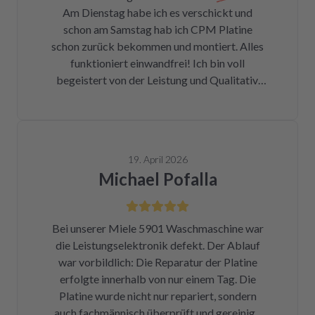
Am Dienstag habe ich es verschickt und
Fotos für den Wiedereinbau gemacht. Eine
schon am Samstag hab ich CPM Platine
halbe Stunde, nachdem mein Paket
schon zurück bekommen und montiert. Alles
angekommen war, bekam ich eine Rechnung
funktioniert einwandfrei! Ich bin voll
der Reparatur und das Teil war wieder auf
begeistert von der Leistung und Qualitativ.
dem Rückweg zu mir!!! Unglaublich. Leider
Ich danke Ihnen vielmals und kann ich nur
war DHL nicht in der Lage, das Päckchen vor
weiter empfehlen !
dem Wochenende zuzustellen. Aber egal.
Reparierte Platine wieder eingebaut, Daumen
gedrückt, Trockner an Strom angeschlossen
19. April 2026
und angemacht. Und tada! Er läuft wieder! Ein
Michael Pofalla
Träumchen. Danke, danke, danke. Wilk gar
nicht erst wissen, was der Mieltechniker
gekostet hätte. Ich hoffe, wir werden in
Bei unserer Miele 5901 Waschmaschine war
Zukunft nicht wieder auf repartly
die Leistungselektronik defekt. Der Ablauf
zurückgreifen müssen. Aber gut zu wissen,
war vorbildlich: Die Reparatur der Platine
dass es diese Möglichkeit gibt! Werden wir
erfolgte innerhalb von nur einem Tag. Die
definitiv weiter empfehlen.
Platine wurde nicht nur repariert, sondern
auch fachmännisch überprüft und gereinigt.