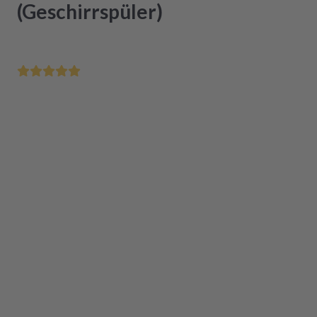
(Geschirrspüler)
Bis 12 Uhr bestellt - morgen schon bei Dir
Zertifizierte Generalüberholung in Originalqualität
Einfacher Einbau
Verfügbar
,
Lieferzeit
1-3 Werktage
In den Warenkorb