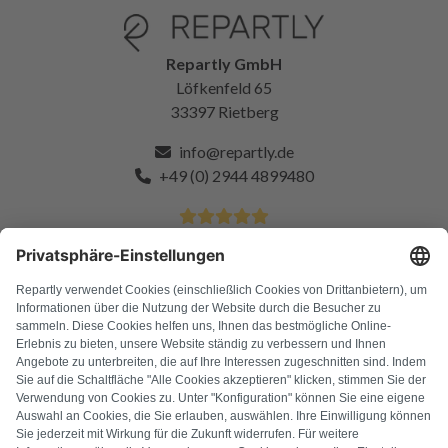
Repartly GmbH
Löfkenfeld 65
33397 Rietberg
info@repartly.de
+49 (0) 2944 4899480
4.9 Sterne von über 11k zufriedenen Kunden
FAQ
Alle Fehlercodes
Über uns
Presse