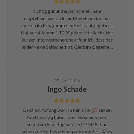
Richtig gut und super schnell! Sehr
empfehlenswert! Unser Mieletrockner hat
mitten im Programm den Geist aufgegeben.
Hat vor 4 Jahren 1.100€ gekostet. Nach einer
kurzen Internetrecherche erfuhr ich, dass das
leider keine Seltenheit ist. Ganz im Gegenteil.
Eigentlich ist das ein Skandal. Eine kleine
Sicherung für ca. 1 € war durch. Alleine hätte
ich mich da niemals ran getraut. Zum Glück
bin ich auf die Seite von repartly gestoßen.
27. April 2026
Modell und Fehler eingegeben und dann hatte
Ingo Schade
ich die Wahl, eine refurbished Platine für
139€ zu kaufen oder meine kaputte Platine
einzusenden und für 99€ reparieren zu lassen.
Ganz am Anfang war ich mir nicht 💯 sicher.
Der Ausbau war kein Hexenwerk. Ein paar
Am Dienstag habe ich es verschickt und
Fotos für den Wiedereinbau gemacht. Eine
schon am Samstag hab ich CPM Platine
halbe Stunde, nachdem mein Paket
schon zurück bekommen und montiert. Alles
angekommen war, bekam ich eine Rechnung