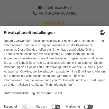
info@repartly.de
+49 (0) 2944 4899480
4.9 Sterne von über 11k zufriedenen Kunden
FAQ
Alle Fehlercodes
Über uns
Presse
Impressum
Datenschutz
AGB
Widerrufsbelehrung
Cookie-Richtlinie