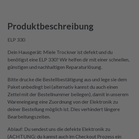
Kompetenz, Schnelligkeit und Nachhaltigkeit
legt und seine Geräte lieber selbst repariert,
statt sie wegzuwerfen, ist hier genau richtig.
Produktbeschreibung
Der Aus- und Einbau der Platine war dank der
Videos auch sehr einfach und kostengünstig!
ELP 330
Absolute Empfehlung!
Dein Hausgerät: Miele Trockner ist defekt und du
benötigst eine ELP 330? Wir helfen dir mit einer schnellen,
günstigen und nachhaltigen Reparaturlösung.
Bitte drucke die Bestellbestätigung aus und lege sie dem
Paket unbedingt bei (alternativ kannst du auch einen
Zettel mit der Bestellnummer beilegen), damit in unserem
Wareneingang eine Zuordnung von der Elektronik zu
deiner Bestellung möglich ist. Dies verhindert längere
Bearbeitungszeiten.
Ablauf: Du sendest uns die defekte Elektronik zu
(ACHTUNG: du kannst auch im Checkout Prozess ein