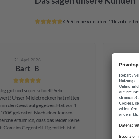
Das sagen unsere Kunden
4.9 Sterne von über 11k zufried
21. April 2026
Bart -B
gut und super schnell! Sehr
Ganz am Anfa
! Unser Mieletrockner hat mitten
Dienstag ha
en Geist aufgegeben. Hat vor 4
Samstag h
0€ gekostet. Nach einer kurzen
bekommen 
e erfuhr ich, dass das leider keine
einwandfre
Ganz im Gegenteil. Eigentlich ist das
Leistung und
ne kleine Sicherung für ca. 1 € war
und ka