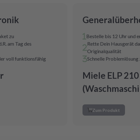
ronik
Generalüberho
aket zu
Bestelle bis 12 Uhr und 
d.R. am Tag des
Rette Dein Hausgerät da
Originalqualität
er voll funktionsfähig
Schnelle Problemlösung 
r
Miele ELP 210
(Waschmaschi
Zum Produkt