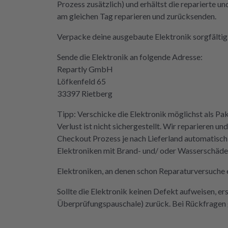
Prozess zusätzlich) und erhältst die reparierte u
reifen müssen. Aber gut zu wissen,
am gleichen Tag reparieren und zurücksenden.
e Möglichkeit gibt! Werden wir
nitiv weiter empfehlen.
Verpacke deine ausgebaute Elektronik sorgfältig 
Sende die Elektronik an folgende Adresse:
Repartly GmbH
Löfkenfeld 65
33397 Rietberg
Tipp: Verschicke die Elektronik möglichst als Pa
Verlust ist nicht sichergestellt. Wir reparieren
Checkout Prozess je nach Lieferland automatisch
Elektroniken mit Brand- und/ oder Wasserschäden 
Elektroniken, an denen schon Reparaturversuche e
Sollte die Elektronik keinen Defekt aufweisen, er
Überprüfungspauschale) zurück. Bei Rückfragen g