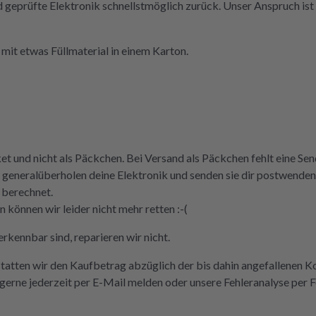
nd geprüfte Elektronik schnellstmöglich zurück. Unser Anspruch ist 
mit etwas Füllmaterial in einem Karton.
ket und nicht als Päckchen. Bei Versand als Päckchen fehlt eine S
 und generalüberholen deine Elektronik und senden sie dir postwen
 berechnet.
können wir leider nicht mehr retten :-(
rkennbar sind, reparieren wir nicht.
statten wir den Kaufbetrag abzüglich der bis dahin angefallenen K
erne jederzeit per E-Mail melden oder unsere Fehleranalyse per 