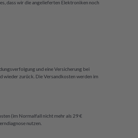
es, dass wir die angelieferten Elektroniken noch
repartly 
dass 
endungsverfolgung und eine Versicherung bei
dend wieder zurück. Die Versandkosten werden im
osten (im Normalfall nicht mehr als 29 €
Ferndiagnose nutzen.