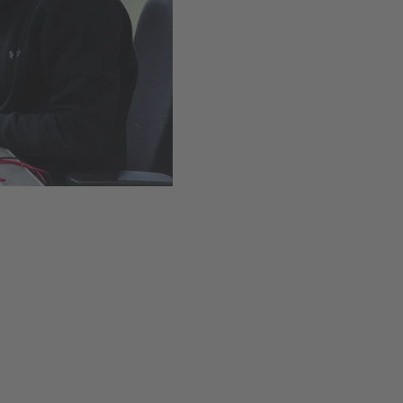
Einfacher Einbau dank Schr
Verfügbar
,
Lieferzeit
1-
In den Warenkor