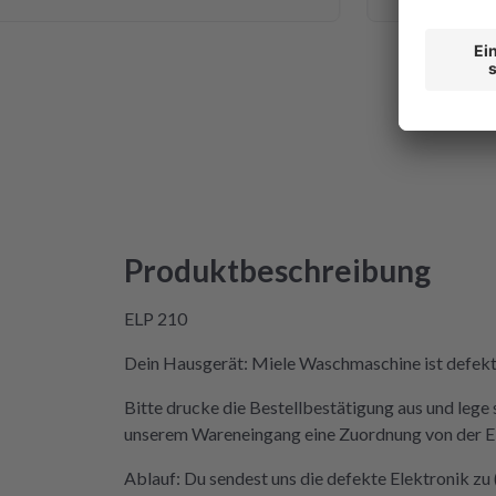
tte ich mich da niemals ran getraut.
n ich auf die Seite von repartly
l und Fehler eingegeben und dann
Wahl, eine refurbished Platine für
fen oder meine kaputte Platine
 für 99€ reparieren zu lassen. Der
 Hexenwerk. Ein paar Fotos für den
u gemacht. Eine halbe Stunde,
aket angekommen war, bekam ich
 der Reparatur und das Teil war
Produktbeschreibung
m Rückweg zu mir!!! Unglaublich.
icht in der Lage, das Päckchen vor
ELP 210
ende zuzustellen. Aber egal.
latine wieder eingebaut, Daumen
Dein Hausgerät: Miele Waschmaschine ist defekt u
kner an Strom angeschlossen und
Bitte drucke die Bestellbestätigung aus und lege 
Und tada! Er läuft wieder! Ein
unserem Wareneingang eine Zuordnung von der Elek
ke, danke, danke. Wilk gar nicht
 der Mieltechniker gekostet hätte.
Ablauf: Du sendest uns die defekte Elektronik z
werden in Zukunft nicht wieder auf