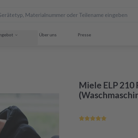
ngebot
Über uns
Presse
Miele ELP 210
(Waschmaschi
Rette Dein Hausgerät uns
Reparatur innerhalb von 