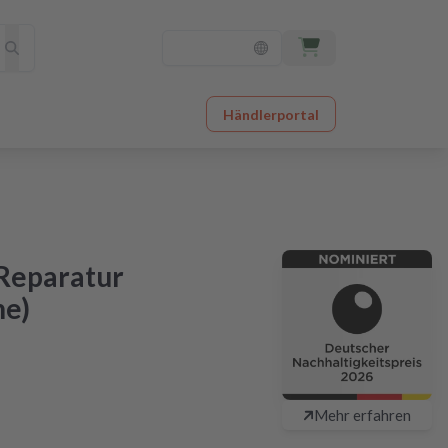
Händlerportal
 Reparatur
ne)
chlagbar günstig
Mehr erfahren
48 Stunden nach Einsendung