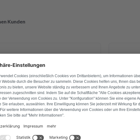
enen Kunden
27. April 2026
Ingo Schade
ng war ich mir nicht 💯 sicher. Am
Bei unser
be ich es verschickt und schon am
Leistun
ab ich CPM Platine schon zurück
vorbildli
und montiert. Alles funktioniert
innerhalb
i! Ich bin voll begeistert von der
nicht nur
 Qualitativ. Ich danke Ihnen vielmals
überprüft
nn ich nur weiter empfehlen !
drei Tagen