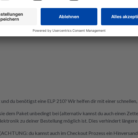
wieder ei
Wer Wer
Nachhaltigk
repariert
richtig. D
der Videos
nd du benötigst eine ELP 210? Wir helfen dir mit einer schnellen,
sie dem Paket unbedingt bei (alternativ kannst du auch einen Zette
tronik zu deiner Bestellung möglich ist. Dies verhindert längere
u (ACHTUNG: du kannst auch im Checkout Prozess ein Hinversandla