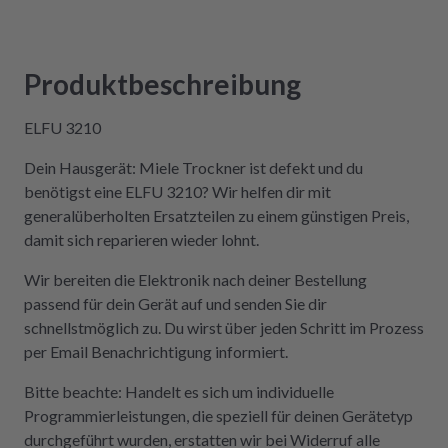
Kompetenz, Schnelligkeit und Nachhaltigkeit
legt und seine Geräte lieber selbst repariert,
statt sie wegzuwerfen, ist hier genau richtig.
Produktbeschreibung
Der Aus- und Einbau der Platine war dank der
Videos auch sehr einfach und kostengünstig!
ELFU 3210
Absolute Empfehlung!
Dein Hausgerät: Miele Trockner ist defekt und du
benötigst eine ELFU 3210? Wir helfen dir mit
generalüberholten Ersatzteilen zu einem günstigen Preis,
damit sich reparieren wieder lohnt.
Wir bereiten die Elektronik nach deiner Bestellung
passend für dein Gerät auf und senden Sie dir
schnellstmöglich zu. Du wirst über jeden Schritt im Prozess
per Email Benachrichtigung informiert.
Bitte beachte: Handelt es sich um individuelle
Programmierleistungen, die speziell für deinen Gerätetyp
durchgeführt wurden, erstatten wir bei Widerruf alle