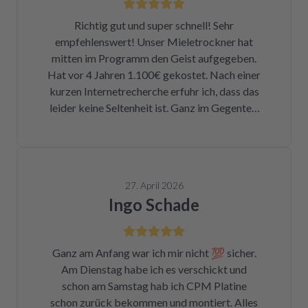
Richtig gut und super schnell! Sehr
empfehlenswert! Unser Mieletrockner hat
mitten im Programm den Geist aufgegeben.
Hat vor 4 Jahren 1.100€ gekostet. Nach einer
kurzen Internetrecherche erfuhr ich, dass das
leider keine Seltenheit ist. Ganz im Gegenteil.
Eigentlich ist das ein Skandal. Eine kleine
Sicherung für ca. 1 € war durch. Alleine hätte
ich mich da niemals ran getraut. Zum Glück
bin ich auf die Seite von repartly gestoßen.
27. April 2026
Modell und Fehler eingegeben und dann hatte
Ingo Schade
ich die Wahl, eine refurbished Platine für
139€ zu kaufen oder meine kaputte Platine
einzusenden und für 99€ reparieren zu lassen.
Ganz am Anfang war ich mir nicht 💯 sicher.
Der Ausbau war kein Hexenwerk. Ein paar
Am Dienstag habe ich es verschickt und
Fotos für den Wiedereinbau gemacht. Eine
schon am Samstag hab ich CPM Platine
halbe Stunde, nachdem mein Paket
schon zurück bekommen und montiert. Alles
angekommen war, bekam ich eine Rechnung