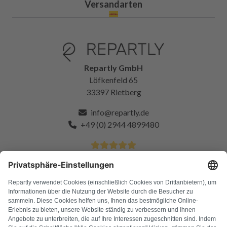
Versandarten
Repartly GmbH
Löfkenfeld 65
33397 Rietberg
info@repartly.de
+49 (0) 2944 4899480
4.9 Sterne von über 11k zufriedenen Kunden
FAQ