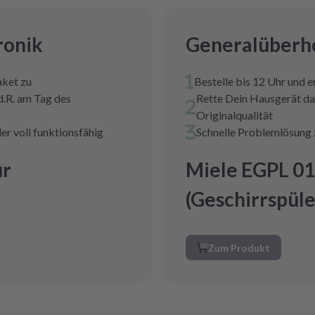
ronik
Generalüberho
aket zu
Bestelle bis 12 Uhr und 
d.R. am Tag des
Rette Dein Hausgerät da
Originalqualität
er voll funktionsfähig
Schnelle Problemlösung 
ur
Miele EGPL 01
(Geschirrspüle
Zum Produkt