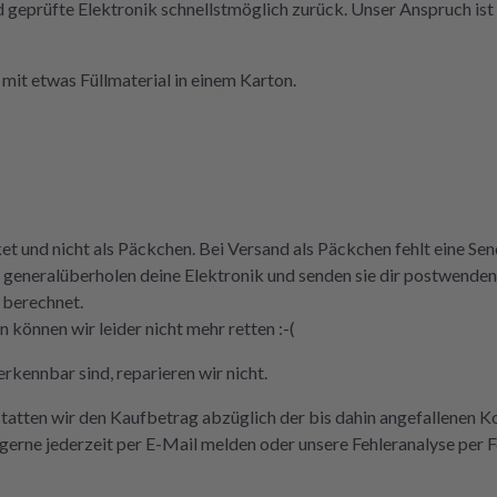
nd geprüfte Elektronik schnellstmöglich zurück. Unser Anspruch ist 
mit etwas Füllmaterial in einem Karton.
ket und nicht als Päckchen. Bei Versand als Päckchen fehlt eine S
 und generalüberholen deine Elektronik und senden sie dir postwen
 berechnet.
können wir leider nicht mehr retten :-(
rkennbar sind, reparieren wir nicht.
statten wir den Kaufbetrag abzüglich der bis dahin angefallenen K
erne jederzeit per E-Mail melden oder unsere Fehleranalyse per 