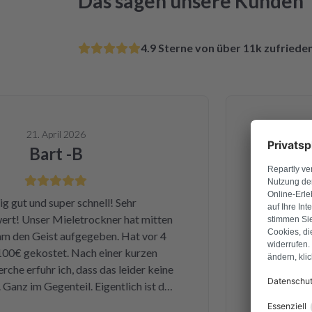
Das sagen unsere Kunden
4.9 Sterne von über 11k zufried
21. April 2026
Bart -B
ut und super schnell! Sehr
Ganz am Anfan
 Unser Mieletrockner hat mitten
Dienstag hab
n Geist aufgegeben. Hat vor 4
Samstag ha
€ gekostet. Nach einer kurzen
bekommen u
 erfuhr ich, dass das leider keine
einwandfrei
nz im Gegenteil. Eigentlich ist das
Leistung und Q
e kleine Sicherung für ca. 1 € war
und kan