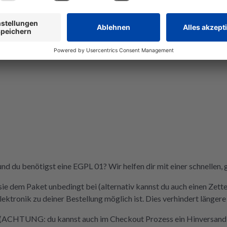
wieder ein
Wer Wert
Nachhaltigke
repariert,
richtig. De
der Videos 
nd du benötigst eine EGPL 01? Wir helfen dir mit einer schnellen,
sie dem Paket unbedingt bei (alternativ kannst du auch einen Zette
tronik zu deiner Bestellung möglich ist. Dies verhindert längere
u (ACHTUNG: du kannst auch im Checkout Prozess ein Hinversandla