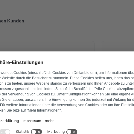
enen Kunden
27. April 2026
Ingo Schade
g war ich mir nicht 💯 sicher. Am
Bei unsere
e ich es verschickt und schon am
Leistung
b ich CPM Platine schon zurück
vorbildlic
nd montiert. Alles funktioniert
innerhalb 
! Ich bin voll begeistert von der
nicht nur 
ualitativ. Ich danke Ihnen vielmals
überprüft u
n ich nur weiter empfehlen !
drei Tagen 