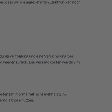
es, dass wir die angelieferten Elektroniken noch
repartly z
dass e
endungsverfolgung und eine Versicherung bei
dend wieder zurück. Die Versandkosten werden im
osten (im Normalfall nicht mehr als 29 €
Ferndiagnose nutzen.