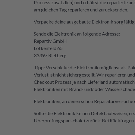
Prozess zusätzlich) und erhältst die reparierte u
eifen müssen. Aber gut zu wissen,
am gleichen Tag reparieren und zurücksenden.
 Möglichkeit gibt! Werden wir
itiv weiter empfehlen.
Verpacke deine ausgebaute Elektronik sorgfältig 
Sende die Elektronik an folgende Adresse:
Repartly GmbH
Löfkenfeld 65
33397 Rietberg
Tipp: Verschicke die Elektronik möglichst als Pa
Verlust ist nicht sichergestellt. Wir reparieren
Checkout Prozess je nach Lieferland automatisch
Elektroniken mit Brand- und/ oder Wasserschäden 
Elektroniken, an denen schon Reparaturversuche e
Sollte die Elektronik keinen Defekt aufweisen, er
Überprüfungspauschale) zurück. Bei Rückfragen g