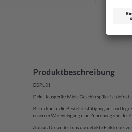
te ich mich da niemals ran getraut.
ich auf die Seite von repartly
 und Fehler eingegeben und dann
ahl, eine refurbished Platine für
n oder meine kaputte Platine
für 99€ reparieren zu lassen. Der
exenwerk. Ein paar Fotos für den
 gemacht. Eine halbe Stunde,
ket angekommen war, bekam ich
der Reparatur und das Teil war
Produktbeschreibung
Rückweg zu mir!!! Unglaublich.
cht in der Lage, das Päckchen vor
EGPL 01
nde zuzustellen. Aber egal.
tine wieder eingebaut, Daumen
Dein Hausgerät: Miele Geschirrspüler ist defekt u
ner an Strom angeschlossen und
Bitte drucke die Bestellbestätigung aus und lege 
nd tada! Er läuft wieder! Ein
unserem Wareneingang eine Zuordnung von der Elek
e, danke, danke. Wilk gar nicht
der Mieltechniker gekostet hätte.
Ablauf: Du sendest uns die defekte Elektronik z
erden in Zukunft nicht wieder auf