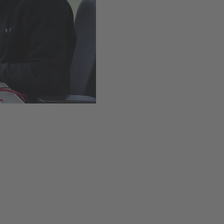
Einfacher Einbau dank Schr
Verfügbar
,
Lieferzeit
1-
In den Warenkor