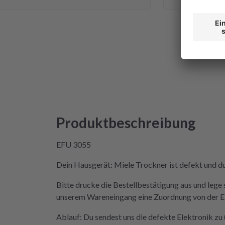
te ich mich da niemals ran getraut.
 ich auf die Seite von repartly
 und Fehler eingegeben und dann
ahl, eine refurbished Platine für
en oder meine kaputte Platine
für 99€ reparieren zu lassen. Der
Hexenwerk. Ein paar Fotos für den
 gemacht. Eine halbe Stunde,
ket angekommen war, bekam ich
der Reparatur und das Teil war
Produktbeschreibung
 Rückweg zu mir!!! Unglaublich.
cht in der Lage, das Päckchen vor
EFU 3055
nde zuzustellen. Aber egal.
tine wieder eingebaut, Daumen
Dein Hausgerät: Miele Trockner ist defekt und du
ner an Strom angeschlossen und
Bitte drucke die Bestellbestätigung aus und lege 
nd tada! Er läuft wieder! Ein
unserem Wareneingang eine Zuordnung von der Elek
e, danke, danke. Wilk gar nicht
der Mieltechniker gekostet hätte.
Ablauf: Du sendest uns die defekte Elektronik z
erden in Zukunft nicht wieder auf