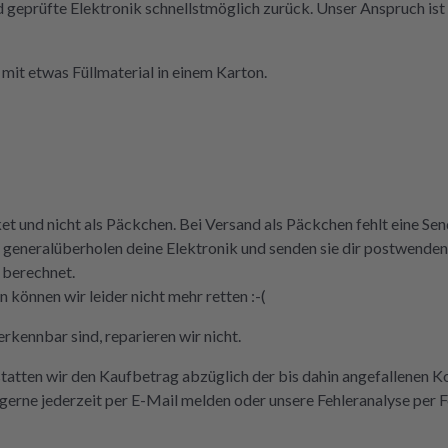
nd geprüfte Elektronik schnellstmöglich zurück. Unser Anspruch ist 
mit etwas Füllmaterial in einem Karton.
ket und nicht als Päckchen. Bei Versand als Päckchen fehlt eine S
 und generalüberholen deine Elektronik und senden sie dir postwen
 berechnet.
können wir leider nicht mehr retten :-(
rkennbar sind, reparieren wir nicht.
statten wir den Kaufbetrag abzüglich der bis dahin angefallenen K
erne jederzeit per E-Mail melden oder unsere Fehleranalyse per 