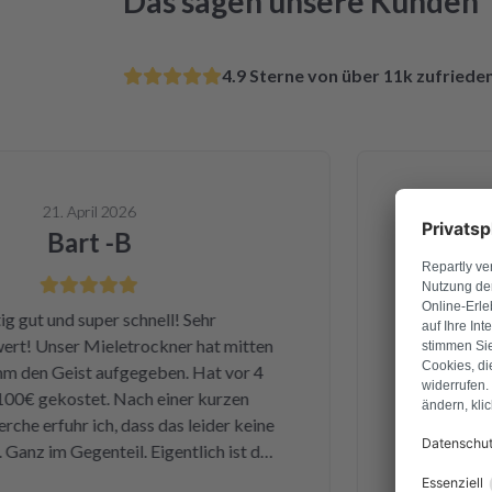
Das sagen unsere Kunden
4.9 Sterne von über 11k zufried
21. April 2026
Bart -B
ut und super schnell! Sehr
Ganz am Anfan
 Unser Mieletrockner hat mitten
Dienstag hab
n Geist aufgegeben. Hat vor 4
Samstag ha
€ gekostet. Nach einer kurzen
bekommen u
 erfuhr ich, dass das leider keine
einwandfrei
nz im Gegenteil. Eigentlich ist das
Leistung und Q
e kleine Sicherung für ca. 1 € war
und kan