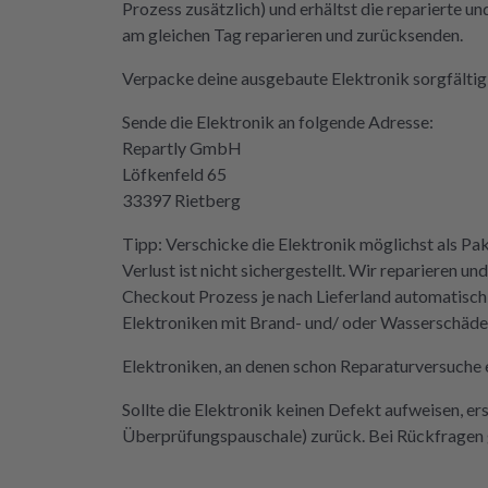
Prozess zusätzlich) und erhältst die reparierte u
eifen müssen. Aber gut zu wissen,
am gleichen Tag reparieren und zurücksenden.
 Möglichkeit gibt! Werden wir
itiv weiter empfehlen.
Verpacke deine ausgebaute Elektronik sorgfältig 
Sende die Elektronik an folgende Adresse:
Repartly GmbH
Löfkenfeld 65
33397 Rietberg
Tipp: Verschicke die Elektronik möglichst als Pa
Verlust ist nicht sichergestellt. Wir reparieren
Checkout Prozess je nach Lieferland automatisch
Elektroniken mit Brand- und/ oder Wasserschäden 
Elektroniken, an denen schon Reparaturversuche e
Sollte die Elektronik keinen Defekt aufweisen, er
Überprüfungspauschale) zurück. Bei Rückfragen g