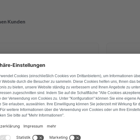
enen Kunden
27. April 2026
Ingo Schade
g war ich mir nicht 💯 sicher. Am
Bei unsere
e ich es verschickt und schon am
Leistung
b ich CPM Platine schon zurück
vorbildlic
nd montiert. Alles funktioniert
innerhalb 
! Ich bin voll begeistert von der
nicht nur 
ualitativ. Ich danke Ihnen vielmals
überprüft u
n ich nur weiter empfehlen !
drei Tagen 