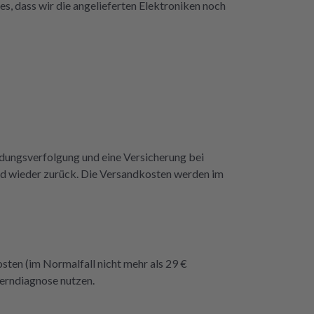
es, dass wir die angelieferten Elektroniken noch
repartly z
dass e
endungsverfolgung und eine Versicherung bei
dend wieder zurück. Die Versandkosten werden im
osten (im Normalfall nicht mehr als 29 €
Ferndiagnose nutzen.