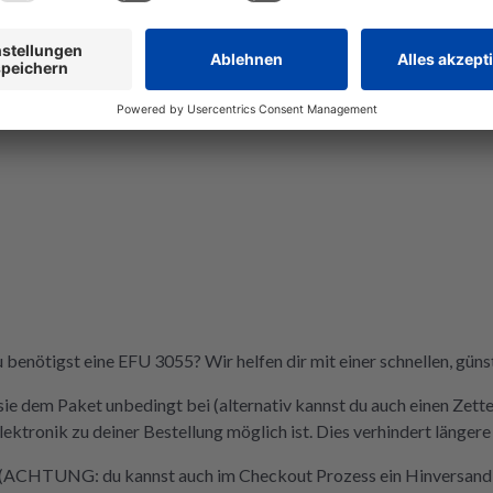
wieder ein
Wer Wert
Nachhaltigke
repariert,
richtig. De
der Videos 
 benötigst eine EFU 3055? Wir helfen dir mit einer schnellen, gün
sie dem Paket unbedingt bei (alternativ kannst du auch einen Zette
tronik zu deiner Bestellung möglich ist. Dies verhindert längere
u (ACHTUNG: du kannst auch im Checkout Prozess ein Hinversandla