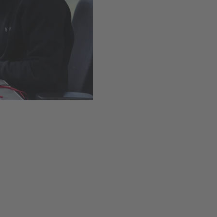
Einfacher Einbau dank Schr
Verfügbar
,
Lieferzeit
1-
In den Warenkor