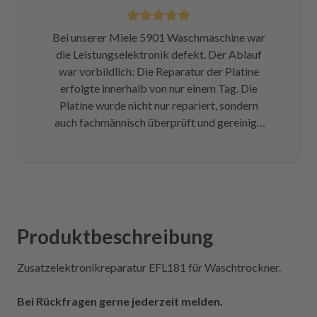
nicht erst wissen, was der Mieltechniker
gekostet hätte. Ich hoffe, wir werden in
Bei unserer Miele 5901 Waschmaschine war
Zukunft nicht wieder auf repartly
die Leistungselektronik defekt. Der Ablauf
zurückgreifen müssen. Aber gut zu wissen,
war vorbildlich: Die Reparatur der Platine
dass es diese Möglichkeit gibt! Werden wir
erfolgte innerhalb von nur einem Tag. Die
definitiv weiter empfehlen.
Platine wurde nicht nur repariert, sondern
auch fachmännisch überprüft und gereinigt.
Bereits nach insgesamt drei Tagen (inklusive
Versandweg) ist die Platine wieder eingebaut
und funktioniert einwandfrei! Wer Wert auf
Kompetenz, Schnelligkeit und Nachhaltigkeit
legt und seine Geräte lieber selbst repariert,
statt sie wegzuwerfen, ist hier genau richtig.
Produktbeschreibung
Der Aus- und Einbau der Platine war dank der
Videos auch sehr einfach und kostengünstig!
Zusatzelektronikreparatur EFL181 für Waschtrockner.
Absolute Empfehlung!
Bei Rückfragen gerne jederzeit melden.