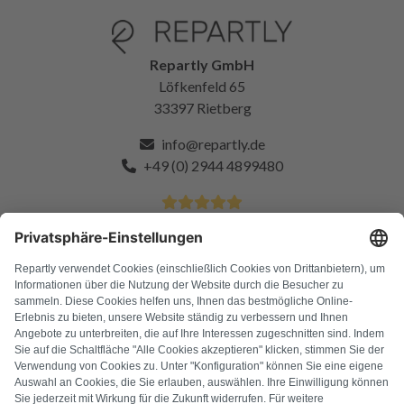
Repartly GmbH
Löfkenfeld 65
33397 Rietberg
info@repartly.de
+49 (0) 2944 4899480
4.9 Sterne von über 11k zufriedenen Kunden
FAQ
Alle Fehlercodes
Über uns