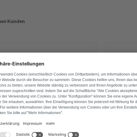
enen Kunden
27. April 2026
Ingo Schade
g war ich mir nicht 💯 sicher. Am
Bei unsere
e ich es verschickt und schon am
Leistung
b ich CPM Platine schon zurück
vorbildlic
nd montiert. Alles funktioniert
innerhalb 
! Ich bin voll begeistert von der
nicht nur 
Qualitativ. Ich danke Ihnen vielmals
überprüft 
n ich nur weiter empfehlen !
drei Tagen 