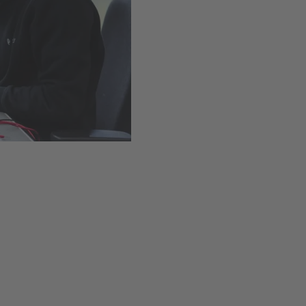
Einfacher Einbau dank Schr
Verfügbar
,
Lieferzeit
1-
In den Warenkor