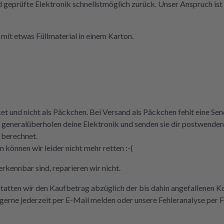
nd geprüfte Elektronik schnellstmöglich zurück. Unser Anspruch ist 
mit etwas Füllmaterial in einem Karton.
ket und nicht als Päckchen. Bei Versand als Päckchen fehlt eine S
 und generalüberholen deine Elektronik und senden sie dir postwen
 berechnet.
können wir leider nicht mehr retten :-(
rkennbar sind, reparieren wir nicht.
statten wir den Kaufbetrag abzüglich der bis dahin angefallenen K
erne jederzeit per E-Mail melden oder unsere Fehleranalyse per 