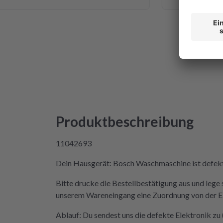
te ich mich da niemals ran getraut.
 ich auf die Seite von repartly
 und Fehler eingegeben und dann
ahl, eine refurbished Platine für
en oder meine kaputte Platine
für 99€ reparieren zu lassen. Der
Hexenwerk. Ein paar Fotos für den
 gemacht. Eine halbe Stunde,
ket angekommen war, bekam ich
der Reparatur und das Teil war
Produktbeschreibung
 Rückweg zu mir!!! Unglaublich.
cht in der Lage, das Päckchen vor
11042693
nde zuzustellen. Aber egal.
atine wieder eingebaut, Daumen
Dein Hausgerät: Bosch Waschmaschine ist defekt 
ner an Strom angeschlossen und
Bitte drucke die Bestellbestätigung aus und lege 
nd tada! Er läuft wieder! Ein
unserem Wareneingang eine Zuordnung von der Elek
e, danke, danke. Wilk gar nicht
der Mieltechniker gekostet hätte.
Ablauf: Du sendest uns die defekte Elektronik z
erden in Zukunft nicht wieder auf