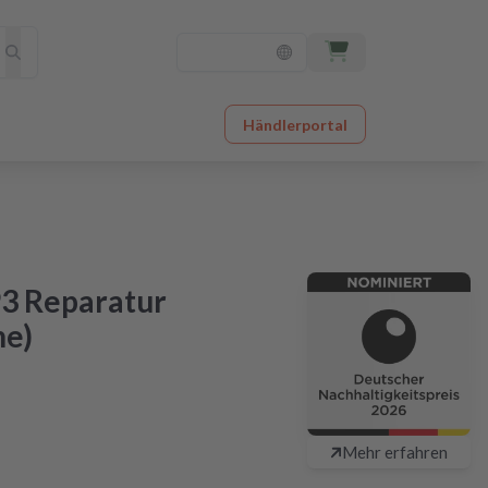
Händlerportal
3 Reparatur
ne)
chlagbar günstig
Mehr erfahren
48 Stunden nach Einsendung