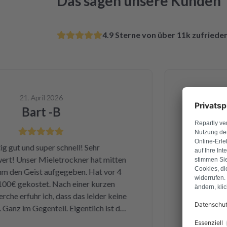
Das sagen unsere Kunden
4.9 Sterne von über 11k zufried
21. April 2026
Bart -B
ut und super schnell! Sehr
Ganz am Anfan
 Unser Mieletrockner hat mitten
Dienstag hab
n Geist aufgegeben. Hat vor 4
Samstag ha
€ gekostet. Nach einer kurzen
bekommen u
 erfuhr ich, dass das leider keine
einwandfrei
nz im Gegenteil. Eigentlich ist das
Leistung und 
e kleine Sicherung für ca. 1 € war
und kan