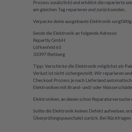
Prozess zusätzlich) und erhältst die reparierte u
eifen müssen. Aber gut zu wissen,
am gleichen Tag reparieren und zurücksenden.
 Möglichkeit gibt! Werden wir
itiv weiter empfehlen.
Verpacke deine ausgebaute Elektronik sorgfältig 
Sende die Elektronik an folgende Adresse:
Repartly GmbH
Löfkenfeld 65
33397 Rietberg
Tipp: Verschicke die Elektronik möglichst als Pa
Verlust ist nicht sichergestellt. Wir reparieren
Checkout Prozess je nach Lieferland automatisch
Elektroniken mit Brand- und/ oder Wasserschäden 
Elektroniken, an denen schon Reparaturversuche e
Sollte die Elektronik keinen Defekt aufweisen, er
Überprüfungspauschale) zurück. Bei Rückfragen g