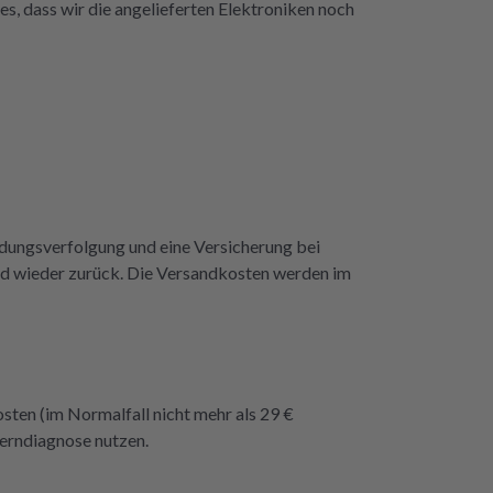
es, dass wir die angelieferten Elektroniken noch
repartly z
dass e
endungsverfolgung und eine Versicherung bei
dend wieder zurück. Die Versandkosten werden im
osten (im Normalfall nicht mehr als 29 €
Ferndiagnose nutzen.