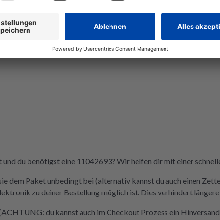
wieder ein
Wer Wert
Nachhaltigke
repariert,
richtig. De
der Videos 
und du benötigst eine 11042693? Wir helfen dir mit einer schnell
sie dem Paket unbedingt bei (alternativ kannst du auch einen Zette
tronik zu deiner Bestellung möglich ist. Dies verhindert längere
u (ACHTUNG: du kannst auch im Checkout Prozess ein Hinversandla