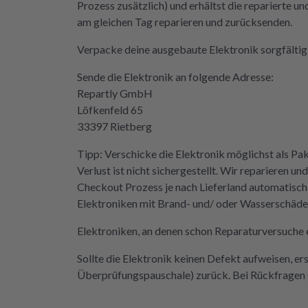
Prozess zusätzlich) und erhältst die reparierte u
eifen müssen. Aber gut zu wissen,
am gleichen Tag reparieren und zurücksenden.
 Möglichkeit gibt! Werden wir
itiv weiter empfehlen.
Verpacke deine ausgebaute Elektronik sorgfältig 
Sende die Elektronik an folgende Adresse:
Repartly GmbH
Löfkenfeld 65
33397 Rietberg
Tipp: Verschicke die Elektronik möglichst als Pa
Verlust ist nicht sichergestellt. Wir reparieren
Checkout Prozess je nach Lieferland automatisch
Elektroniken mit Brand- und/ oder Wasserschäden 
Elektroniken, an denen schon Reparaturversuche e
Sollte die Elektronik keinen Defekt aufweisen, er
Überprüfungspauschale) zurück. Bei Rückfragen g