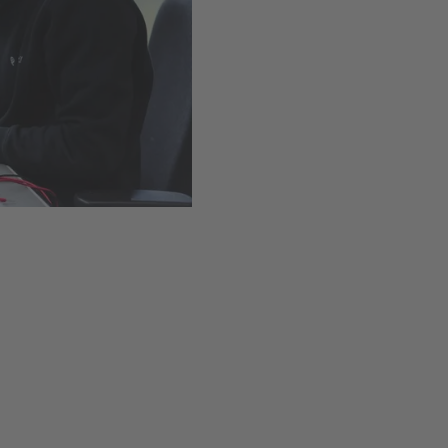
Einfacher Einbau dank Schr
Verfügbar
,
Lieferzeit
1-
In den Warenkor