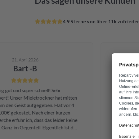
Das sagen unsere Kunden
4.9 Sterne von über 11k zufried
21. April 2026
Bart -B
ut und super schnell! Sehr
Ganz am Anfan
 Unser Mieletrockner hat mitten
Dienstag hab
n Geist aufgegeben. Hat vor 4
Samstag ha
€ gekostet. Nach einer kurzen
bekommen u
 erfuhr ich, dass das leider keine
einwandfrei
nz im Gegenteil. Eigentlich ist das
Leistung und Q
e kleine Sicherung für ca. 1 € war
und kan