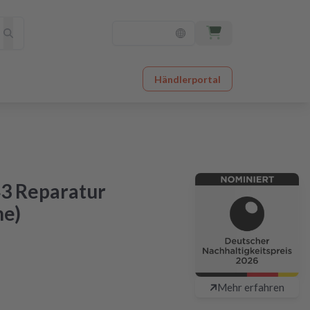
Händlerportal
3 Reparatur
ne)
chlagbar günstig
Mehr erfahren
48 Stunden nach Einsendung