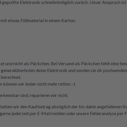
nd geprüfte Elektronik schnellstmöglich zurück. Unser Anspruch ist 
mit etwas Füllmaterial in einem Karton.
ket und nicht als Päckchen. Bei Versand als Päckchen fehlt eine S
 und generalüberholen deine Elektronik und senden sie dir postwen
 berechnet.
können wir leider nicht mehr retten :-(
rkennbar sind, reparieren wir nicht.
statten wir den Kaufbetrag abzüglich der bis dahin angefallenen K
erne jederzeit per E-Mail melden oder unsere Fehleranalyse per 