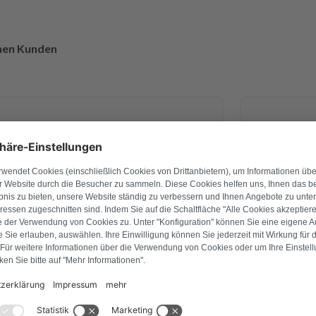
enen Kunden
27. April 2026
Ingo Schade
g war ich mir nicht 💯 sicher. Am
Bei unsere
e ich es verschickt und schon am
Leistung
b ich CPM Platine schon zurück
vorbildlic
nd montiert. Alles funktioniert
innerhalb 
! Ich bin voll begeistert von der
nicht nur 
ualitativ. Ich danke Ihnen vielmals
überprüft u
n ich nur weiter empfehlen !
drei Tagen 