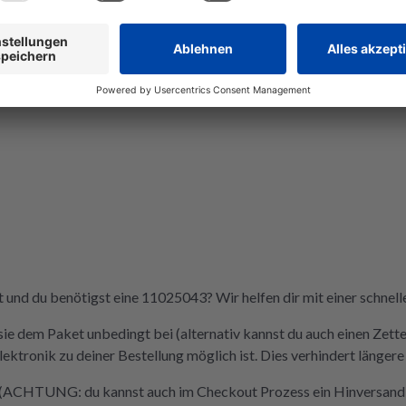
wieder ein
Wer Wert
Nachhaltigke
repariert,
richtig. De
der Videos 
und du benötigst eine 11025043? Wir helfen dir mit einer schnell
sie dem Paket unbedingt bei (alternativ kannst du auch einen Zette
tronik zu deiner Bestellung möglich ist. Dies verhindert längere
u (ACHTUNG: du kannst auch im Checkout Prozess ein Hinversandla