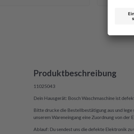
te ich mich da niemals ran getraut.
 ich auf die Seite von repartly
 und Fehler eingegeben und dann
ahl, eine refurbished Platine für
en oder meine kaputte Platine
für 99€ reparieren zu lassen. Der
Hexenwerk. Ein paar Fotos für den
 gemacht. Eine halbe Stunde,
ket angekommen war, bekam ich
der Reparatur und das Teil war
Produktbeschreibung
 Rückweg zu mir!!! Unglaublich.
cht in der Lage, das Päckchen vor
11025043
nde zuzustellen. Aber egal.
tine wieder eingebaut, Daumen
Dein Hausgerät: Bosch Waschmaschine ist defekt 
ner an Strom angeschlossen und
Bitte drucke die Bestellbestätigung aus und lege 
nd tada! Er läuft wieder! Ein
unserem Wareneingang eine Zuordnung von der Elek
e, danke, danke. Wilk gar nicht
der Mieltechniker gekostet hätte.
Ablauf: Du sendest uns die defekte Elektronik z
erden in Zukunft nicht wieder auf