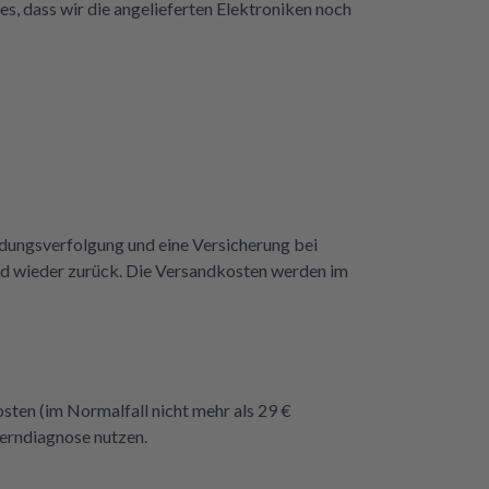
es, dass wir die angelieferten Elektroniken noch
repartly z
dass e
endungsverfolgung und eine Versicherung bei
dend wieder zurück. Die Versandkosten werden im
osten (im Normalfall nicht mehr als 29 €
Ferndiagnose nutzen.