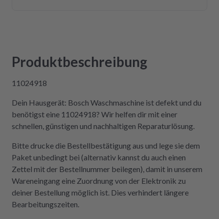
Versandweg) ist die Platine wieder eingebaut
und funktioniert einwandfrei! Wer Wert auf
Kompetenz, Schnelligkeit und Nachhaltigkeit
legt und seine Geräte lieber selbst repariert,
statt sie wegzuwerfen, ist hier genau richtig.
Produktbeschreibung
Der Aus- und Einbau der Platine war dank der
Videos auch sehr einfach und kostengünstig!
11024918
Absolute Empfehlung!
Dein Hausgerät: Bosch Waschmaschine ist defekt und du
benötigst eine 11024918? Wir helfen dir mit einer
schnellen, günstigen und nachhaltigen Reparaturlösung.
Bitte drucke die Bestellbestätigung aus und lege sie dem
Paket unbedingt bei (alternativ kannst du auch einen
Zettel mit der Bestellnummer beilegen), damit in unserem
Wareneingang eine Zuordnung von der Elektronik zu
deiner Bestellung möglich ist. Dies verhindert längere
Bearbeitungszeiten.