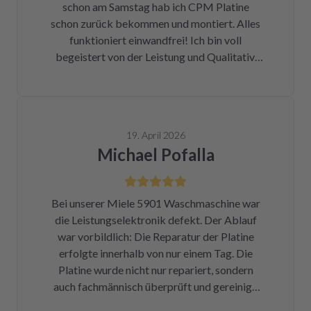
schon am Samstag hab ich CPM Platine
halbe Stunde, nachdem mein Paket
schon zurück bekommen und montiert. Alles
angekommen war, bekam ich eine Rechnung
funktioniert einwandfrei! Ich bin voll
der Reparatur und das Teil war wieder auf
begeistert von der Leistung und Qualitativ.
dem Rückweg zu mir!!! Unglaublich. Leider
Ich danke Ihnen vielmals und kann ich nur
war DHL nicht in der Lage, das Päckchen vor
weiter empfehlen !
dem Wochenende zuzustellen. Aber egal.
Reparierte Platine wieder eingebaut, Daumen
gedrückt, Trockner an Strom angeschlossen
19. April 2026
und angemacht. Und tada! Er läuft wieder! Ein
Michael Pofalla
Träumchen. Danke, danke, danke. Wilk gar
nicht erst wissen, was der Mieltechniker
gekostet hätte. Ich hoffe, wir werden in
Bei unserer Miele 5901 Waschmaschine war
Zukunft nicht wieder auf repartly
die Leistungselektronik defekt. Der Ablauf
zurückgreifen müssen. Aber gut zu wissen,
war vorbildlich: Die Reparatur der Platine
dass es diese Möglichkeit gibt! Werden wir
erfolgte innerhalb von nur einem Tag. Die
definitiv weiter empfehlen.
Platine wurde nicht nur repariert, sondern
auch fachmännisch überprüft und gereinigt.
Bereits nach insgesamt drei Tagen (inklusive