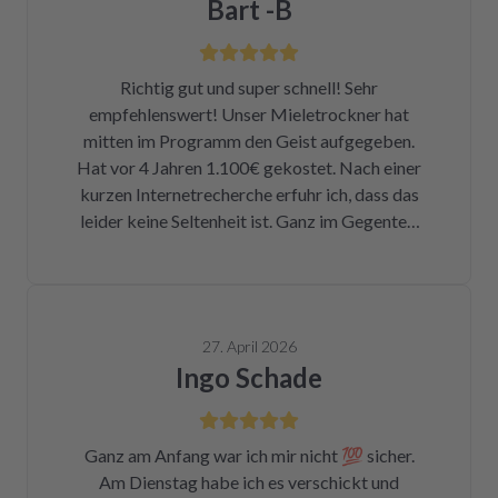
Bart -B
Richtig gut und super schnell! Sehr
empfehlenswert! Unser Mieletrockner hat
mitten im Programm den Geist aufgegeben.
Hat vor 4 Jahren 1.100€ gekostet. Nach einer
kurzen Internetrecherche erfuhr ich, dass das
leider keine Seltenheit ist. Ganz im Gegenteil.
Eigentlich ist das ein Skandal. Eine kleine
Sicherung für ca. 1 € war durch. Alleine hätte
ich mich da niemals ran getraut. Zum Glück
bin ich auf die Seite von repartly gestoßen.
27. April 2026
Modell und Fehler eingegeben und dann hatte
Ingo Schade
ich die Wahl, eine refurbished Platine für
139€ zu kaufen oder meine kaputte Platine
einzusenden und für 99€ reparieren zu lassen.
Ganz am Anfang war ich mir nicht 💯 sicher.
Der Ausbau war kein Hexenwerk. Ein paar
Am Dienstag habe ich es verschickt und
Fotos für den Wiedereinbau gemacht. Eine