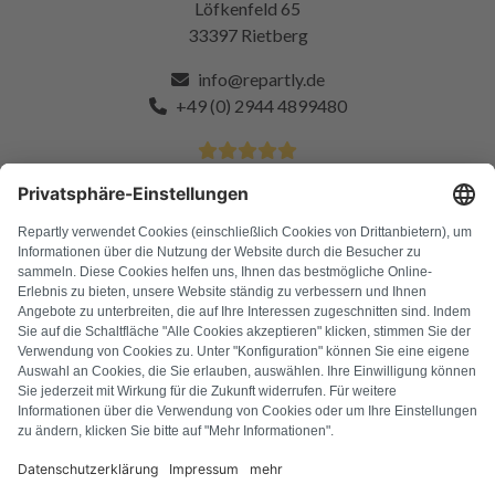
Löfkenfeld 65
33397 Rietberg
info@repartly.de
+49 (0) 2944 4899480
4.9 Sterne von über 11k zufriedenen Kunden
FAQ
Alle Fehlercodes
Über uns
Presse
Impressum
Datenschutz
AGB