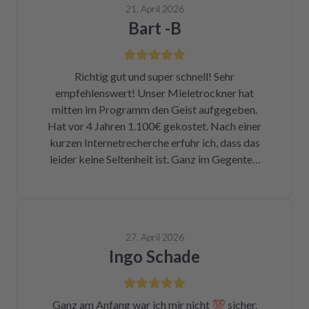
21. April 2026
Bart -B
Richtig gut und super schnell! Sehr
empfehlenswert! Unser Mieletrockner hat
mitten im Programm den Geist aufgegeben.
Hat vor 4 Jahren 1.100€ gekostet. Nach einer
kurzen Internetrecherche erfuhr ich, dass das
leider keine Seltenheit ist. Ganz im Gegenteil.
Eigentlich ist das ein Skandal. Eine kleine
Sicherung für ca. 1 € war durch. Alleine hätte
ich mich da niemals ran getraut. Zum Glück
bin ich auf die Seite von repartly gestoßen.
27. April 2026
Modell und Fehler eingegeben und dann hatte
Ingo Schade
ich die Wahl, eine refurbished Platine für
139€ zu kaufen oder meine kaputte Platine
einzusenden und für 99€ reparieren zu lassen.
Ganz am Anfang war ich mir nicht 💯 sicher.
Der Ausbau war kein Hexenwerk. Ein paar