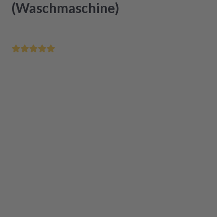
(Waschmaschine)
Bis 12 Uhr bestellt - morgen schon bei Dir
Zertifizierte Generalüberholung in Originalqualität
Einfacher Einbau
Das Produkt ist aktuell nicht verfügbar
In den Warenkorb