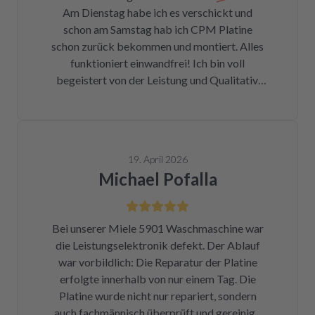
Am Dienstag habe ich es verschickt und
Fotos für den Wiedereinbau gemacht. Eine
schon am Samstag hab ich CPM Platine
halbe Stunde, nachdem mein Paket
schon zurück bekommen und montiert. Alles
angekommen war, bekam ich eine Rechnung
funktioniert einwandfrei! Ich bin voll
der Reparatur und das Teil war wieder auf
begeistert von der Leistung und Qualitativ.
dem Rückweg zu mir!!! Unglaublich. Leider
Ich danke Ihnen vielmals und kann ich nur
war DHL nicht in der Lage, das Päckchen vor
weiter empfehlen !
dem Wochenende zuzustellen. Aber egal.
Reparierte Platine wieder eingebaut, Daumen
gedrückt, Trockner an Strom angeschlossen
19. April 2026
und angemacht. Und tada! Er läuft wieder! Ein
Michael Pofalla
Träumchen. Danke, danke, danke. Wilk gar
nicht erst wissen, was der Mieltechniker
gekostet hätte. Ich hoffe, wir werden in
Bei unserer Miele 5901 Waschmaschine war
Zukunft nicht wieder auf repartly
die Leistungselektronik defekt. Der Ablauf
zurückgreifen müssen. Aber gut zu wissen,
war vorbildlich: Die Reparatur der Platine
dass es diese Möglichkeit gibt! Werden wir
erfolgte innerhalb von nur einem Tag. Die
definitiv weiter empfehlen.
Platine wurde nicht nur repariert, sondern
auch fachmännisch überprüft und gereinigt.