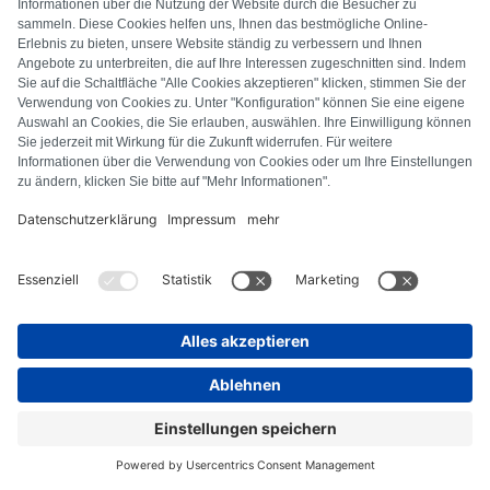
FAQ
Alle Fehlercodes
Über uns
Presse
Impressum
Datenschutz
AGB
Widerrufsbelehrung
Cookie-Richtlinie
Sicherheitsrichtlinien
Vertrag widerrufen
© Repartly
2026