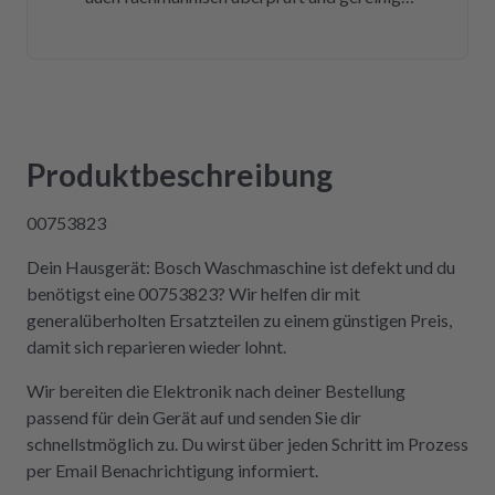
Bereits nach insgesamt drei Tagen (inklusive
Versandweg) ist die Platine wieder eingebaut
und funktioniert einwandfrei! Wer Wert auf
Kompetenz, Schnelligkeit und Nachhaltigkeit
legt und seine Geräte lieber selbst repariert,
statt sie wegzuwerfen, ist hier genau richtig.
Produktbeschreibung
Der Aus- und Einbau der Platine war dank der
Videos auch sehr einfach und kostengünstig!
00753823
Absolute Empfehlung!
Dein Hausgerät: Bosch Waschmaschine ist defekt und du
benötigst eine 00753823? Wir helfen dir mit
generalüberholten Ersatzteilen zu einem günstigen Preis,
damit sich reparieren wieder lohnt.
Wir bereiten die Elektronik nach deiner Bestellung
passend für dein Gerät auf und senden Sie dir
schnellstmöglich zu. Du wirst über jeden Schritt im Prozess
per Email Benachrichtigung informiert.