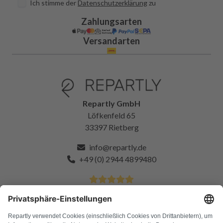
Ich stimme der
Datenschutzerklärung
zu
Zahlungsarten
Versandarten
Repartly GmbH
Löfkenfeld 65
33397 Rietberg
info@repartly.de
+49 (0) 2944 4899480
4.9 Sterne von über 11k zufriedenen Kunden