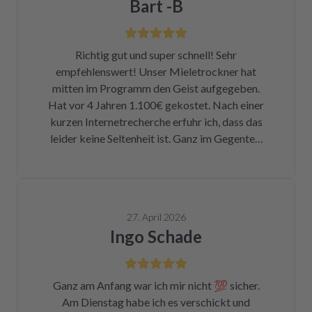
Bart -B
Richtig gut und super schnell! Sehr
empfehlenswert! Unser Mieletrockner hat
mitten im Programm den Geist aufgegeben.
Hat vor 4 Jahren 1.100€ gekostet. Nach einer
kurzen Internetrecherche erfuhr ich, dass das
leider keine Seltenheit ist. Ganz im Gegenteil.
Eigentlich ist das ein Skandal. Eine kleine
Sicherung für ca. 1 € war durch. Alleine hätte
ich mich da niemals ran getraut. Zum Glück
bin ich auf die Seite von repartly gestoßen.
27. April 2026
Modell und Fehler eingegeben und dann hatte
Ingo Schade
ich die Wahl, eine refurbished Platine für
139€ zu kaufen oder meine kaputte Platine
einzusenden und für 99€ reparieren zu lassen.
Ganz am Anfang war ich mir nicht 💯 sicher.
Der Ausbau war kein Hexenwerk. Ein paar
Am Dienstag habe ich es verschickt und
Fotos für den Wiedereinbau gemacht. Eine