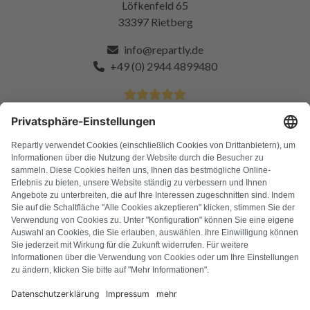
Löfkenfeld 65
33397 Rietberg
info@repartly.de
+49 (0) 2944 4899480
4.9 Sterne von über 11k zufriedenen Kunden
FAQ
Alle Fehlercodes
Über uns
Presse
Impressum
Datenschutz
AGB