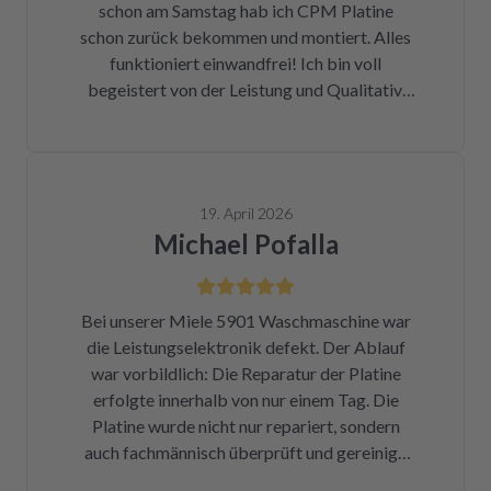
schon am Samstag hab ich CPM Platine
halbe Stunde, nachdem mein Paket
schon zurück bekommen und montiert. Alles
angekommen war, bekam ich eine Rechnung
funktioniert einwandfrei! Ich bin voll
der Reparatur und das Teil war wieder auf
begeistert von der Leistung und Qualitativ.
dem Rückweg zu mir!!! Unglaublich. Leider
Ich danke Ihnen vielmals und kann ich nur
war DHL nicht in der Lage, das Päckchen vor
weiter empfehlen !
dem Wochenende zuzustellen. Aber egal.
Reparierte Platine wieder eingebaut, Daumen
gedrückt, Trockner an Strom angeschlossen
19. April 2026
und angemacht. Und tada! Er läuft wieder! Ein
Michael Pofalla
Träumchen. Danke, danke, danke. Wilk gar
nicht erst wissen, was der Mieltechniker
gekostet hätte. Ich hoffe, wir werden in
Bei unserer Miele 5901 Waschmaschine war
Zukunft nicht wieder auf repartly
die Leistungselektronik defekt. Der Ablauf
zurückgreifen müssen. Aber gut zu wissen,
war vorbildlich: Die Reparatur der Platine
dass es diese Möglichkeit gibt! Werden wir
erfolgte innerhalb von nur einem Tag. Die
definitiv weiter empfehlen.
Platine wurde nicht nur repariert, sondern
auch fachmännisch überprüft und gereinigt.
Bereits nach insgesamt drei Tagen (inklusive