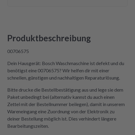
Versandweg) ist die Platine wieder eingebaut
und funktioniert einwandfrei! Wer Wert auf
Kompetenz, Schnelligkeit und Nachhaltigkeit
legt und seine Geräte lieber selbst repariert,
statt sie wegzuwerfen, ist hier genau richtig.
Produktbeschreibung
Der Aus- und Einbau der Platine war dank der
Videos auch sehr einfach und kostengünstig!
00706575
Absolute Empfehlung!
Dein Hausgerät: Bosch Waschmaschine ist defekt und du
benötigst eine 00706575? Wir helfen dir mit einer
schnellen, günstigen und nachhaltigen Reparaturlösung.
Bitte drucke die Bestellbestätigung aus und lege sie dem
Paket unbedingt bei (alternativ kannst du auch einen
Zettel mit der Bestellnummer beilegen), damit in unserem
Wareneingang eine Zuordnung von der Elektronik zu
deiner Bestellung möglich ist. Dies verhindert längere
Bearbeitungszeiten.