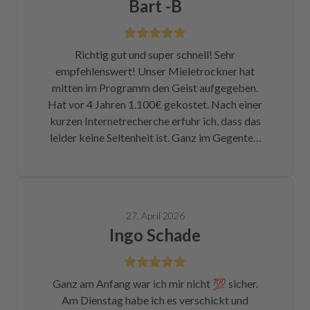
Bart -B
Richtig gut und super schnell! Sehr
empfehlenswert! Unser Mieletrockner hat
mitten im Programm den Geist aufgegeben.
Hat vor 4 Jahren 1.100€ gekostet. Nach einer
kurzen Internetrecherche erfuhr ich, dass das
leider keine Seltenheit ist. Ganz im Gegenteil.
Eigentlich ist das ein Skandal. Eine kleine
Sicherung für ca. 1 € war durch. Alleine hätte
ich mich da niemals ran getraut. Zum Glück
bin ich auf die Seite von repartly gestoßen.
27. April 2026
Modell und Fehler eingegeben und dann hatte
Ingo Schade
ich die Wahl, eine refurbished Platine für
139€ zu kaufen oder meine kaputte Platine
einzusenden und für 99€ reparieren zu lassen.
Ganz am Anfang war ich mir nicht 💯 sicher.
Der Ausbau war kein Hexenwerk. Ein paar
Am Dienstag habe ich es verschickt und
Fotos für den Wiedereinbau gemacht. Eine