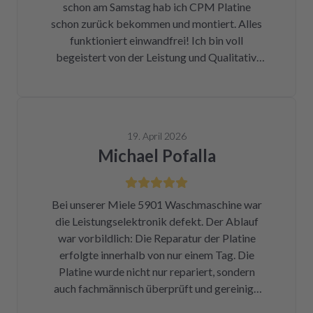
schon am Samstag hab ich CPM Platine
halbe Stunde, nachdem mein Paket
schon zurück bekommen und montiert. Alles
angekommen war, bekam ich eine Rechnung
funktioniert einwandfrei! Ich bin voll
der Reparatur und das Teil war wieder auf
begeistert von der Leistung und Qualitativ.
dem Rückweg zu mir!!! Unglaublich. Leider
Ich danke Ihnen vielmals und kann ich nur
war DHL nicht in der Lage, das Päckchen vor
weiter empfehlen !
dem Wochenende zuzustellen. Aber egal.
Reparierte Platine wieder eingebaut, Daumen
gedrückt, Trockner an Strom angeschlossen
19. April 2026
und angemacht. Und tada! Er läuft wieder! Ein
Michael Pofalla
Träumchen. Danke, danke, danke. Wilk gar
nicht erst wissen, was der Mieltechniker
gekostet hätte. Ich hoffe, wir werden in
Bei unserer Miele 5901 Waschmaschine war
Zukunft nicht wieder auf repartly
die Leistungselektronik defekt. Der Ablauf
zurückgreifen müssen. Aber gut zu wissen,
war vorbildlich: Die Reparatur der Platine
dass es diese Möglichkeit gibt! Werden wir
erfolgte innerhalb von nur einem Tag. Die
definitiv weiter empfehlen.
Platine wurde nicht nur repariert, sondern
auch fachmännisch überprüft und gereinigt.
Bereits nach insgesamt drei Tagen (inklusive