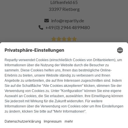
Löfkenfeld 65
33397 Rietberg
info@repartly.de
+49 (0) 2944 4899480
4.9 Sterne von über 11k zufriedenen Kunden
FAQ
Alle Fehlercodes
Über uns
Presse
Impressum
Datenschutz
AGB