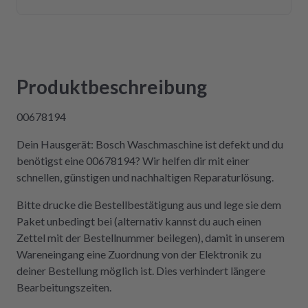
Versandweg) ist die Platine wieder eingebaut
und funktioniert einwandfrei! Wer Wert auf
Kompetenz, Schnelligkeit und Nachhaltigkeit
legt und seine Geräte lieber selbst repariert,
statt sie wegzuwerfen, ist hier genau richtig.
Produktbeschreibung
Der Aus- und Einbau der Platine war dank der
Videos auch sehr einfach und kostengünstig!
00678194
Absolute Empfehlung!
Dein Hausgerät: Bosch Waschmaschine ist defekt und du
benötigst eine 00678194? Wir helfen dir mit einer
schnellen, günstigen und nachhaltigen Reparaturlösung.
Bitte drucke die Bestellbestätigung aus und lege sie dem
Paket unbedingt bei (alternativ kannst du auch einen
Zettel mit der Bestellnummer beilegen), damit in unserem
Wareneingang eine Zuordnung von der Elektronik zu
deiner Bestellung möglich ist. Dies verhindert längere
Bearbeitungszeiten.