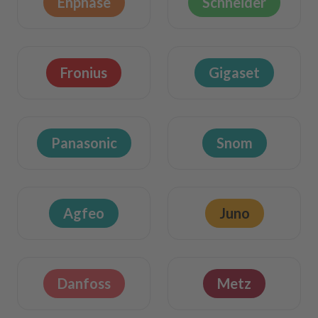
Enphase
Schneider
Fronius
Gigaset
Panasonic
Snom
Agfeo
Juno
Danfoss
Metz