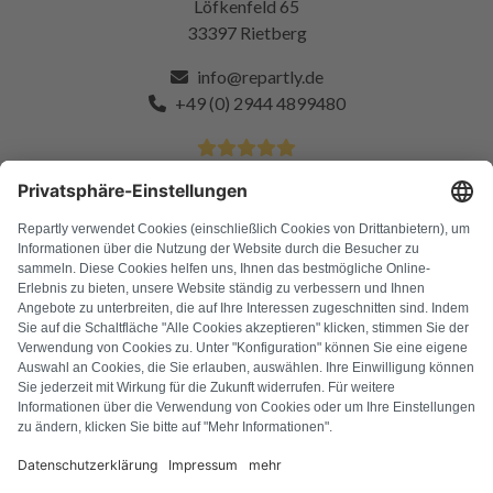
Löfkenfeld 65
33397 Rietberg
info@repartly.de
+49 (0) 2944 4899480
4.9 Sterne von über 11k zufriedenen Kunden
FAQ
Alle Fehlercodes
Über uns
Presse
Impressum
Datenschutz
AGB