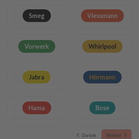
Smeg
Viessmann
Vorwerk
Whirlpool
Jabra
Hörmann
Hama
Bose
Zurück
Weiter