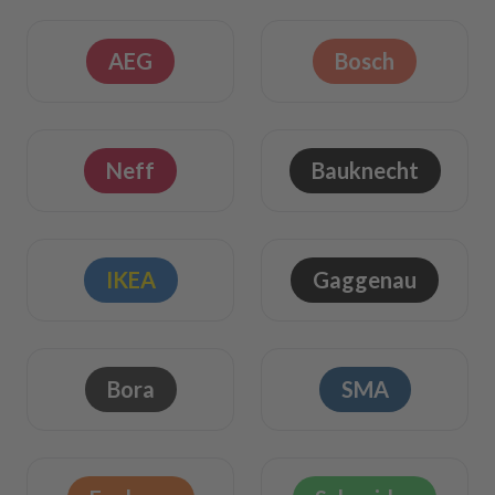
AEG
Bosch
Neff
Bauknecht
IKEA
Gaggenau
Bora
SMA