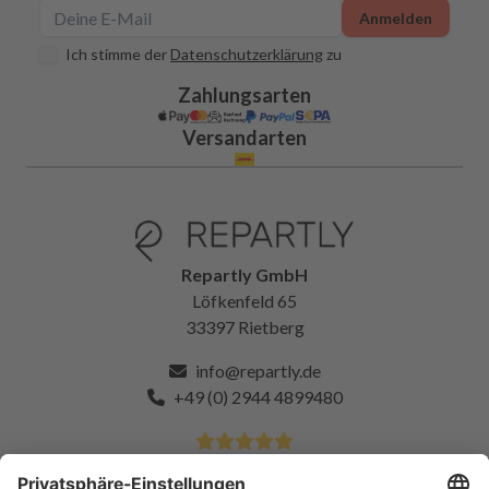
Anmelden
Ich stimme der
Datenschutzerklärung
zu
Zahlungsarten
Versandarten
Repartly GmbH
Löfkenfeld 65
33397 Rietberg
info@repartly.de
+49 (0) 2944 4899480
4.9 Sterne von über 11k zufriedenen Kunden