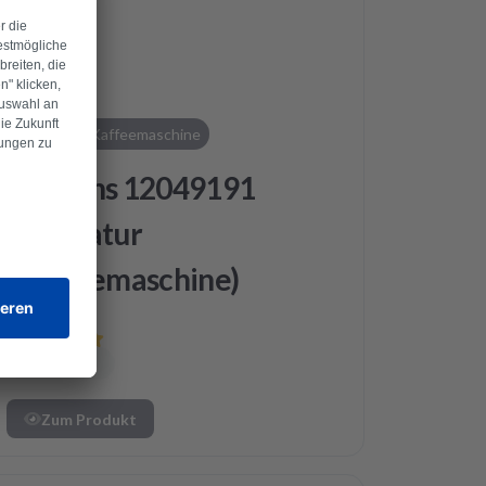
Siemens
Kaffeemaschine
Siemens 12049191
Reparatur
(Kaffeemaschine)
Zum Produkt