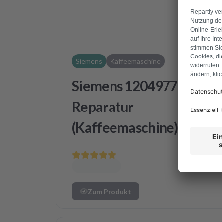
Siemens
Kaffeemaschine
Siemens 12049779
Reparatur
(Kaffeemaschine)
Zum Produkt