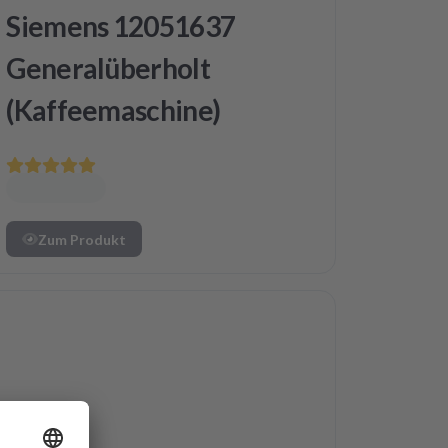
Siemens 12051637
Generalüberholt
(Kaffeemaschine)
Zum Produkt