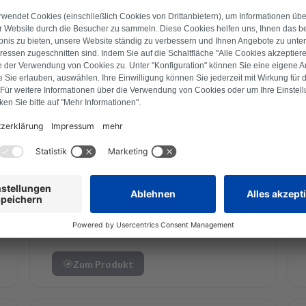
Siemens
Kaffeemaschine
Siemens 12049779
Generalüberholt
(Kaffeemaschine)
Zum Produkt