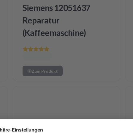
Siemens 12051637
Reparatur
(Kaffeemaschine)
Zum Produkt