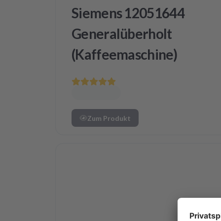
Siemens 12051644
Generalüberholt
(Kaffeemaschine)
Zum Produkt