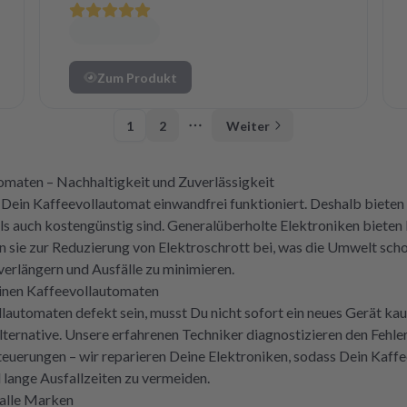
Zum Produkt
1
2
Weiter
More pages
omaten – Nachhaltigkeit und Zuverlässigkeit
ss Dein Kaffeevollautomat einwandfrei funktioniert. Deshalb bieten
als auch kostengünstig sind. Generalüberholte Elektroniken bieten D
n sie zur Reduzierung von Elektroschrott bei, was die Umwelt schon
erlängern und Ausfälle zu minimieren.
einen Kaffeevollautomaten
llautomaten defekt sein, musst Du nicht sofort ein neues Gerät ka
ternative. Unsere erfahrenen Techniker diagnostizieren den Fehler
teuerungen – wir reparieren Deine Elektroniken, sodass Dein Kaffe
lange Ausfallzeiten zu vermeiden.
 alle Marken