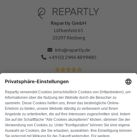
Repartly GmbH
Löfkenfeld 65
33397 Rietberg
info@repartly.de
+49 (0) 2944 4899480
4.9 Sterne von über 11k zufriedenen Kunden
FAQ
Alle Fehlercodes
Über uns